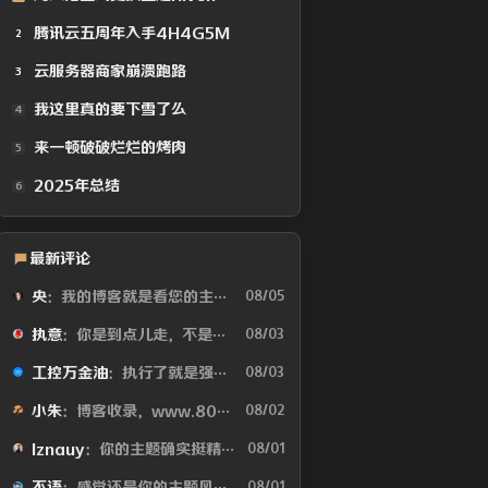
腾讯云五周年入手4H4G5M
2
云服务器商家崩溃跑路
3
我这里真的要下雪了么
4
来一顿破破烂烂的烤肉
5
2025年总结
6
最新评论
央
：我的博客就是看您的主题魔改的。现在好多人用你这个AI做的，就否定别人...
08/05
执意
：你是到点儿走，不是早走，怕啥
08/03
工控万金油
：执行了就是强。但这个质量问题不应该由物业或是房产公司来处理吗😂
08/03
小朱
：博客收录，www.80tz.cn😊
08/02
lznauy
：你的主题确实挺精致的，一看就是花很多时间打磨的，现在都是用AI写代码...
08/01
不语
：感觉还是你的主题风格好看
08/01