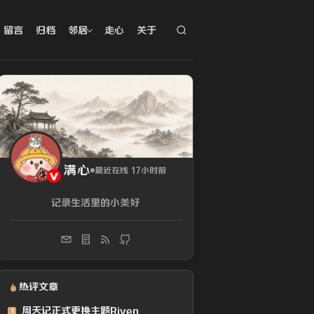
留言
归档
邻居
走心
关于
满心
最近在线 17小时前
记录生活里的小美好
热评文章
周天记正式更换主题Riven
1