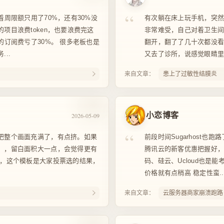
“
着周限额只用了70%，还有30%没
有次躺在床上玩手机，突
项目浪费token，也要浪费完这
非常难受，自己对着卫生
的订阅费亏了30%。 很多老板也是
翻开，翻了了几十次都没
..
又去了诊所，说感觉眼睛里
来自文章：
患上了过敏性结膜炎
小恋博客
2026-05-09
“
把整个画面充满了，有点挤。如果
前段时间Sugarhost也
），留白面积大一点，会觉得更有
腾讯云的新客优惠把握好，
然，这个模板是大家投票选的结果，
码、硅云、Ucloud也是
价格就有点稍高 稳定性蛮..
来自文章：
云服务器商家崩溃跑路