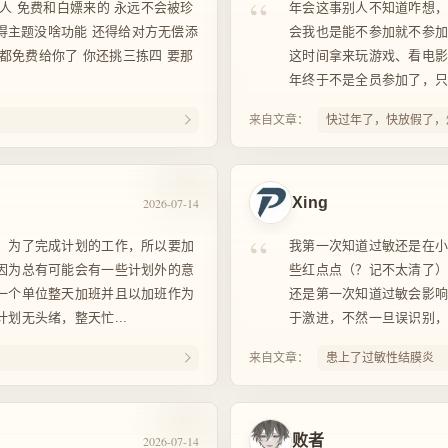
“
人 免费和白嫖来的 永远不会被珍
年会这事别人不知道咋想
觉得主题没啥功能 还得给对方无偿添
会我也是能不参加就不参
我都免费给你了 你还挑三拣四 要那
这时间拿来玩游戏、看电
年终于不是全员参加了，只
来自文章：
快过年了，快放假了，
Xing
2026-07-14
“
，为了完成计划的工作，所以要加
我第一次知道过敏还是在
因为总有可能会有一些计划外的意
些红点点（？记不太清了
一个单位整天加班并且以加班作为
还是第一次知道过敏会影响到
划无头绪，整天忙...
于激进，不然一旦误识别，造
来自文章：
患上了过敏性结膜炎
败者
2026-07-14