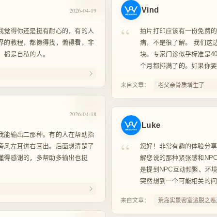
Vind
2026-04-19
“
我觉得你还是挺有耐心的，有的人
拍片打印应该有一份免费
界的教程，都懒得找，懒得看，非
病，不是很了解。 我们这边
，都是自私的人。
块。专家门诊似乎标准是4
个月都排满了的。如果你要在
来自文章：
老父亲骨质增生了
2026-04-18
Luke
我能输出二那种。有的人在帮助指
“
旁风左耳进右耳出。后面想清楚了
您好！非常有趣的体验分
懂得感谢的，多帮助多输出也挺
解您说的那种紧张感和NPC
是提到NPC互动频繁、环
突然想到一个可能相关的问题
来自文章：
荒岛实景密室逃脱之恶