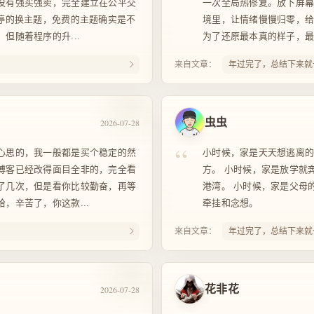
没有强买强卖，完全建立在公平交
一次全局热修复。放下屏
不停的换主题，免费的主题确实是不
境里，让情绪慢慢归零，
但随着程序的升...
为了还原最本真的样子，最原始的H
来自文章：
年过完了，总结下来就
虫虫
2026-07-28
“
心思的，我一般都是买个稳定的然
小时候，家是天天想逃离的
博客已经改得面目全非的，完全看
方。 小时候，家是放学就
了几次，但是看你比较勤奋，再等
港湾。 小时候，家是父母
，辛苦了，你这款...
牵挂和念想。
来自文章：
年过完了，总结下来就
花非花
2026-07-28