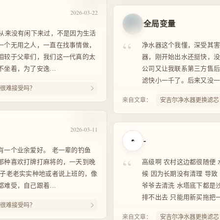
2026-03-22
全局变量
他从来没有闲下来过，不是因为生活
“
一个无用之人，一直在找事情做，
净水器这个我懂，深受其
相较于父辈们，我们这一代真的太
器，刚开始出水还挺快，
坐着，为了安逸...
公司又让我联系第三方售
滤快小一千了。后来又没一
很难接受吗？
来自文章：
安吉尔净水器更换滤芯
2026-03-11
-
有一个业余爱好。 老一辈的钓鱼
“
那种喜欢打牌打麻将的，一天到晚
高级啊 农村这边都很随便
辈子老老实实种地或者说上班的，像
候 因为长期没有清理 导致
难受，自己跟着...
爷爷去清洗 水塔底下都是
排不出去 只能用新买拖把一
很难接受吗？
来自文章：
安吉尔净水器更换滤芯