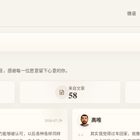
微语
音，感谢每一位愿意留下心意的你。
来自文章
58
高唯
2026-07-29
“
力能够被认可，以后各种各样同样
其实我觉得过年回家，就