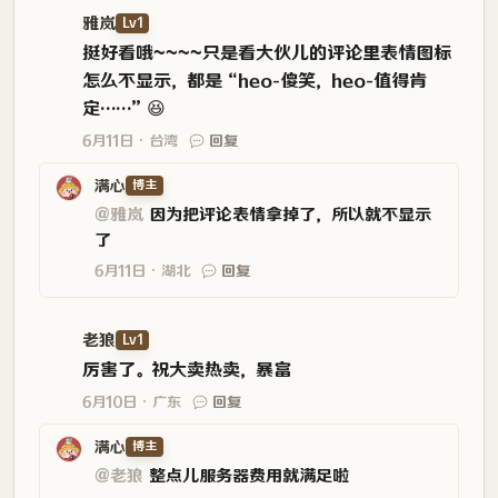
雅岚
Lv1
挺好看哦~~~~只是看大伙儿的评论里表情图标
怎么不显示，都是“heo-傻笑，heo-值得肯
定……”😆
6月11日
台湾
回复
满心
博主
@雅岚
因为把评论表情拿掉了，所以就不显示
了
6月11日
湖北
回复
老狼
Lv1
厉害了。祝大卖热卖，暴富
6月10日
广东
回复
满心
博主
@老狼
整点儿服务器费用就满足啦