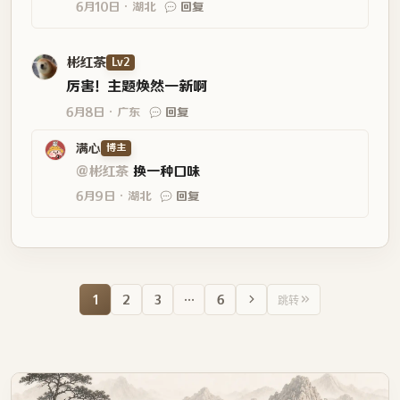
6月10日
湖北
回复
彬红茶
Lv2
厉害！主题焕然一新啊
6月8日
广东
回复
满心
博主
@彬红茶
换一种口味
6月9日
湖北
回复
1
2
3
…
6
跳转