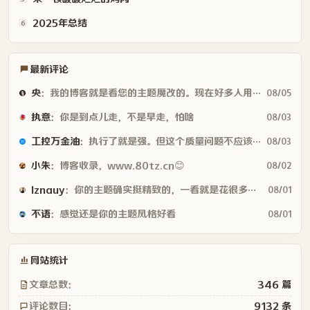
2025年总结
6
最新评论
央
：我的博客就是看您的主题魔改的。现在好多人用你这个AI做的，就否定别人...
08/05
执意
：你是到点儿走，不是早走，怕啥
08/03
工控万金油
：执行了就是强。但这个质量问题不应该由物业或是房产公司来处理吗😂
08/03
小朱
：博客收录，www.80tz.cn😊
08/02
lznauy
：你的主题确实挺精致的，一看就是花很多时间打磨的，现在都是用AI写代码...
08/01
不语
：感觉还是你的主题风格好看
08/01
网站统计
文章总数：
346 篇
评论数目：
9132 条