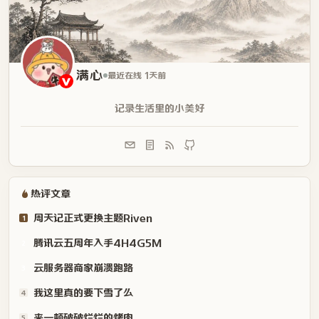
满心
最近在线 1天前
记录生活里的小美好
热评文章
周天记正式更换主题Riven
1
腾讯云五周年入手4H4G5M
2
云服务器商家崩溃跑路
3
我这里真的要下雪了么
4
来一顿破破烂烂的烤肉
5