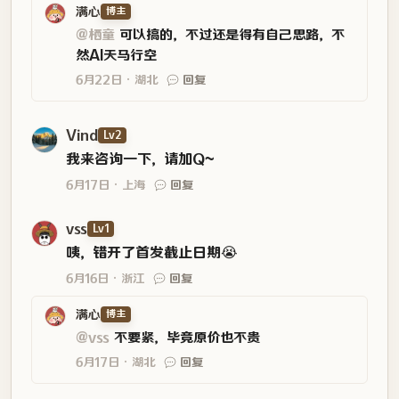
满心
博主
@栖童
可以搞的，不过还是得有自己思路，不
然AI天马行空
6月22日
湖北
回复
Vind
Lv2
我来咨询一下，请加Q~
6月17日
上海
回复
vss
Lv1
咦，错开了首发截止日期😭
6月16日
浙江
回复
满心
博主
@vss
不要紧，毕竟原价也不贵
6月17日
湖北
回复