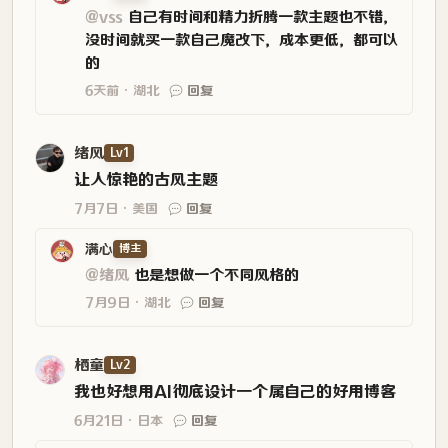
@vss
自己有时间和精力折腾一款主题也不错，
没时间就买一款自己魔改下，成本更低，都可以
的
6天前
湖北
回复
绪风
Lv1
让人惊艳的古风主题
7月7日
美国
回复
满心
博主
@绪风
也是想做一个不同风格的
7月9日
湖北
回复
栖童
Lv2
我也好想用AI彻底设计一个属自己的好用博客
6月21日
日本
回复