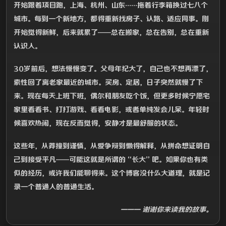
开始跟着项目跑，上海、杭州、山东……拖着行李箱换过七八个
城市。每到一个新地方，都得重新找房子、认路、适应同事。刚
开始觉得新鲜，后来就累了——总在搬家，总在告别，总在重新
认识人。
30岁前后，想法慢慢变了。父母年纪大了，自己也不想再漂了，
索性回了离老家最近的城市。买房、定居，日子突然就慢了下
来。现在每天上班下班，偶尔和朋友吃个饭，但更多时候宁愿宅
家里看看书、打打游戏、看看电影，或者单纯发会儿呆。年轻时
候喜欢热闹，现在反而觉得，安静才是最舒服的状态。
这些年，从莽撞到谨慎，从爱争辩到懒得解释，从拼命想证明自
己到接受平凡——可能这就是所谓的“长大”吧。如果你也有类
似的经历，或许我们能聊得来。这个博客没什么大道理，就是记
录一个普通人的普通生活。
——— 谢谢你来读我的故事。