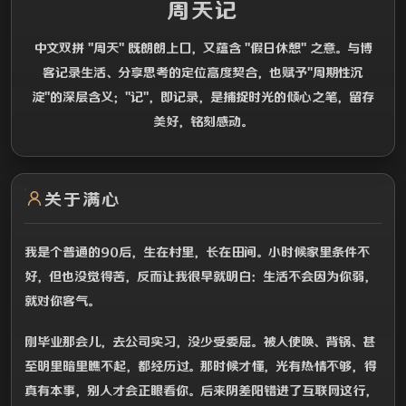
周天记
中文双拼 "周天" 既朗朗上口，又蕴含 "假日休憩" 之意。与博
客记录生活、分享思考的定位高度契合，也赋予"周期性沉
淀"的深层含义；"记"，即记录，是捕捉时光的倾心之笔，留存
美好，铭刻感动。
关于满心
我是个普通的90后，生在村里，长在田间。小时候家里条件不
好，但也没觉得苦，反而让我很早就明白：生活不会因为你弱，
就对你客气。
刚毕业那会儿，去公司实习，没少受委屈。被人使唤、背锅、甚
至明里暗里瞧不起，都经历过。那时候才懂，光有热情不够，得
真有本事，别人才会正眼看你。后来阴差阳错进了互联网这行，