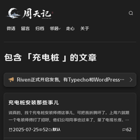
微语
留言
归档
邻居
走心
关于
包含 「充电桩 」的文章
Riven正式开启发售，有Typecho和WordPress两个版本
充电桩安装那些事儿
说真的，找个充电桩安装师傅这事儿，可把我折腾坏了。​上周六就跟
一个电装师傅打了招呼，他们公司同事也过来了，量了电缆长度、算
了需要的材料，然后就没信儿了。我问他大概啥时候能装，他说没法
2025-07-25
52
默认
62
给准信，就让我等着。这都过去 5 天了，一点动静没有，...