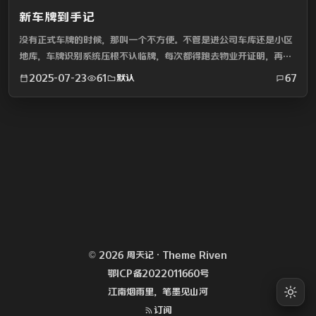
新车牌到手记
没有正式车牌的时候，那叫一个不方便。不管是进公司车库还是小区
地库，车牌识别系统压根不认临牌，每次都得跑去物业开证明，再跟
门口保安好说歹说让他手动抬杆，来来回回折腾，简直磨人。周末回
2025-07-23
61
默认
67
了趟老家，上高速更麻烦，武汉这边好多收费站都是无人值守的...
© 2026 周天记 · Theme
Riven
鄂ICP备2022011660号
江南烟雨里，笔墨见山河
订阅