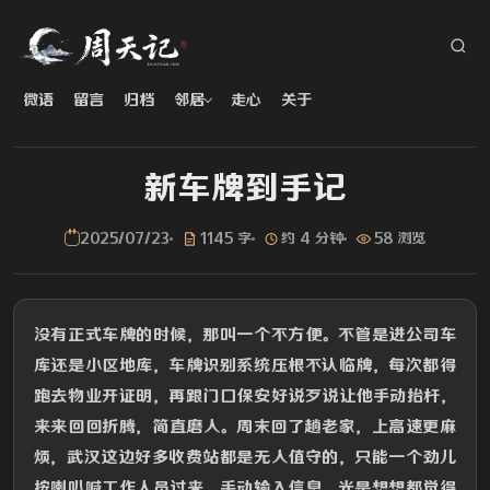
微语
留言
归档
邻居
走心
关于
新车牌到手记
2025/07/23
1145 字
约 4 分钟
58 浏览
没有正式车牌的时候，那叫一个不方便。不管是进公司车
库还是小区地库，车牌识别系统压根不认临牌，每次都得
跑去物业开证明，再跟门口保安好说歹说让他手动抬杆，
来来回回折腾，简直磨人。周末回了趟老家，上高速更麻
烦，武汉这边好多收费站都是无人值守的，只能一个劲儿
按喇叭喊工作人员过来，手动输入信息，光是想想都觉得