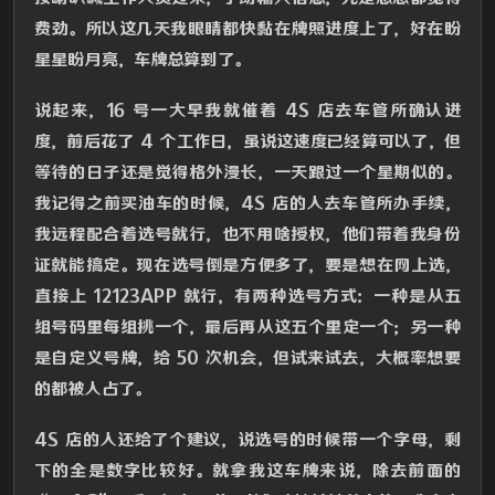
费劲。所以这几天我眼睛都快黏在牌照进度上了，好在盼
星星盼月亮，车牌总算到了。
说起来，16 号一大早我就催着 4S 店去车管所确认进
度，前后花了 4 个工作日，虽说这速度已经算可以了，但
等待的日子还是觉得格外漫长，一天跟过一个星期似的。
我记得之前买油车的时候，4S 店的人去车管所办手续，
我远程配合着选号就行，也不用啥授权，他们带着我身份
证就能搞定。现在选号倒是方便多了，要是想在网上选，
直接上 12123APP 就行，有两种选号方式：一种是从五
组号码里每组挑一个，最后再从这五个里定一个；另一种
是自定义号牌，给 50 次机会，但试来试去，大概率想要
的都被人占了。​
4S 店的人还给了个建议，说选号的时候带一个字母，剩
下的全是数字比较好。就拿我这车牌来说，除去前面的