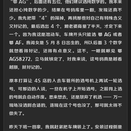
“鄂 AG”，后面还有五位，他们建议选纯数字的。我本来
还担心纯数字的少，结果在号码库里一翻，发现还真不
少。我先把带 “4” 的筛掉，再挑那些对自己有特殊含义
又好记的，最后选出 4 个，跟老婆商量了半天，才定下来
一个。因为我这是混动车，车牌开头只能选
鄂 AG
或者
鄂 AF
。我闺女是 5 月 8 日出生的，所以后面 3 个数字
就想着得好记，还得有点意义。这不，一眼就瞅见
鄂
AG58272
，立马就锁定了，对我来说，这号码真是越看
越顺，挺好记的。​
原本打算让 4S 店的人去车管所的选号机上再试一轮选
号，可那边的人说，一旦在机子上开始选号，之前网上选
的号就会自动作废。思来想去，还是放弃了机选 —— 万一
现场没选到合适的，连现在这个号也没了，那可就太得不
偿失了。
昨天下班一回家，我就赶紧把车牌装上了。安装过程倒是