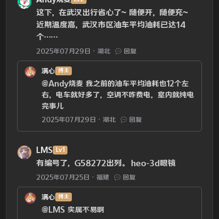
这下，在武汉出行省心了~ 随便开，随便充~
近期温度高，武汉市区油车平均油耗已达14
个……
2025年07月29日
湖北
回复
满心
博主
@Andy烧麦
我之前的油车平均油耗也12个左
右，电车就好多了，空调不咋费电，室内就纯电
完事儿
2025年07月29日
湖北
回复
LMS
Lv1
有编号了，G58272出列。 heo-3d眼镜
2025年07月25日
福建
回复
满心
博主
@LMS
实属不易啊