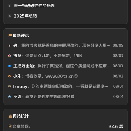
来一顿破破烂烂的烤肉
5
2025年总结
6
最新评论
央
：我的博客就是看您的主题魔改的。现在好多人用你这个AI做的，就否定别人...
08/05
执意
：你是到点儿走，不是早走，怕啥
08/03
工控万金油
：执行了就是强。但这个质量问题不应该由物业或是房产公司来处理吗😂
08/03
小朱
：博客收录，www.80tz.cn😊
08/02
lznauy
：你的主题确实挺精致的，一看就是花很多时间打磨的，现在都是用AI写代码...
08/01
不语
：感觉还是你的主题风格好看
08/01
网站统计
文章总数：
346 篇