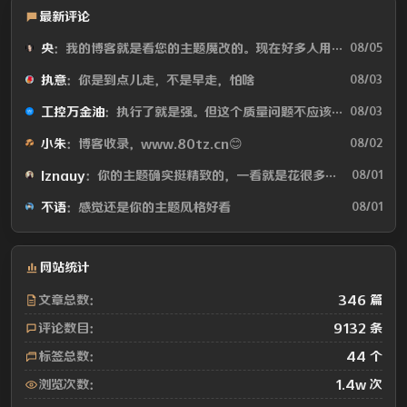
最新评论
央
：我的博客就是看您的主题魔改的。现在好多人用你这个AI做的，就否定别人...
08/05
执意
：你是到点儿走，不是早走，怕啥
08/03
工控万金油
：执行了就是强。但这个质量问题不应该由物业或是房产公司来处理吗😂
08/03
小朱
：博客收录，www.80tz.cn😊
08/02
lznauy
：你的主题确实挺精致的，一看就是花很多时间打磨的，现在都是用AI写代码...
08/01
不语
：感觉还是你的主题风格好看
08/01
网站统计
文章总数：
346 篇
评论数目：
9132 条
标签总数：
44 个
浏览次数：
1.4w 次