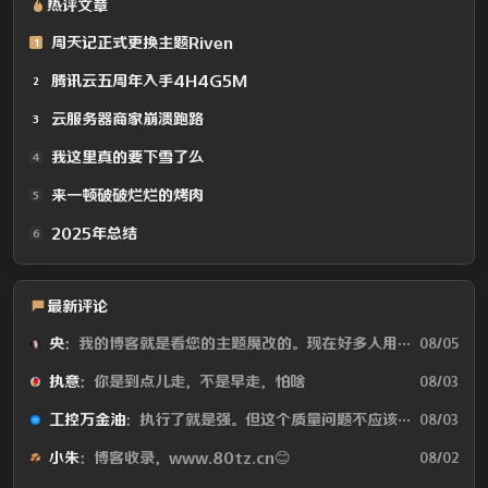
热评文章
周天记正式更换主题Riven
1
腾讯云五周年入手4H4G5M
2
云服务器商家崩溃跑路
3
我这里真的要下雪了么
4
来一顿破破烂烂的烤肉
5
2025年总结
6
最新评论
央
：我的博客就是看您的主题魔改的。现在好多人用你这个AI做的，就否定别人...
08/05
执意
：你是到点儿走，不是早走，怕啥
08/03
工控万金油
：执行了就是强。但这个质量问题不应该由物业或是房产公司来处理吗😂
08/03
小朱
：博客收录，www.80tz.cn😊
08/02