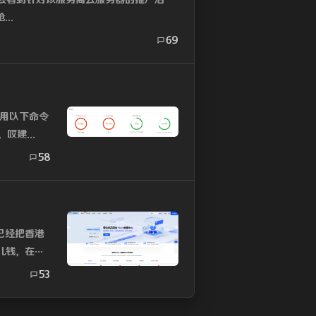
..
69
使用以下命令
哎建...
58
已经把香港
儿钱，在意
53