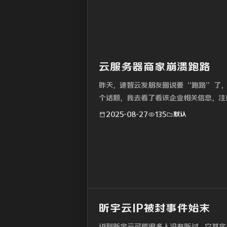
云服务器商家崩溃跑路
昨天，速智云发朋友圈说要 “跑路” 了
个话题，我去看了看该企业相关信息，注
三...
2025-08-27
135
默认
昕宇云IP被封事件始末
说到昕宇云可能很多人没有听过，它其实