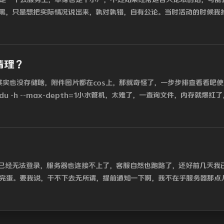
黑，只是想把实际情况说出来，孰对孰错，自有公论。当时活动的时候我抢.
清理？
其实也没存储啥，附件图片都在cos上，那就奇怪了，一步步排查看看吧
-h --max-depth=1小水管机，太难了，一查询文件，内存就爆红了，
已经无法登录，服务器也连接不上了，客服自然也跑路了，还好前几天我
完蛋。要我说，干不下去无所谓，提前通知一下啊，我不在乎服务器那点