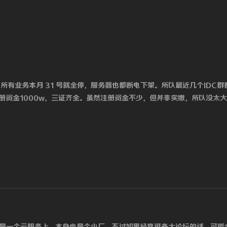
，所有业务本月 31 号就全停，服务器也都断电下架。所以最近几个IDC
册资金1000w，三证齐全。虽然注册资金不少，但并非实缴，所以没太
是一个云服务上，本身也是个小厂，不过如果经常逛各大论坛的话，可能