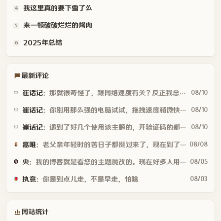
我这里真的要下雪了么
4
来一顿破破烂烂的烤肉
5
2025年总结
6
最新评论
崔话记
：那就很奇怪了，跟网络速度有关？反正我总能看到图块没跟上鼠标的脚步
08/10
崔话记
：你别用那么强的电脑试试，拖拽速度稍微快一点
08/10
崔话记
：遇到了好几个使用该主题的，开验证码的都有个共同点，验证码不顺滑(卡顿...
08/10
高唯
：老父亲年轻时的苦日子都挺过来了，现在到了咱们接棒照顾他们的时候，有空...
08/08
央
：我的博客就是看您的主题魔改的。现在好多人用你这个AI做的，就否定别人...
08/05
执意
：你是到点儿走，不是早走，怕啥
08/03
网站统计