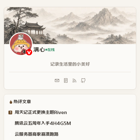
满心
在线
记录生活里的小美好
热评文章
周天记正式更换主题Riven
1
腾讯云五周年入手4H4G5M
2
云服务器商家崩溃跑路
3