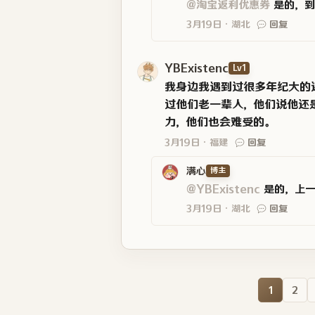
@淘宝返利优惠券
是的，到
3月19日
湖北
回复
YBExistenc
Lv1
我身边我遇到过很多年纪大的
过他们老一辈人，他们说他还
力，他们也会难受的。
3月19日
福建
回复
满心
博主
@YBExistenc
是的，上一
3月19日
湖北
回复
1
2