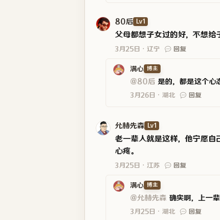
80后
Lv1
父母都想子女过的好，不想给
3月25日
辽宁
回复
满心
博主
@80后
是的，都是这个心
3月26日
湖北
回复
允赫先森
Lv1
老一辈人就是这样，他宁愿自
心疼。
3月25日
江苏
回复
满心
博主
@允赫先森
确实啊，上一辈
3月25日
湖北
回复