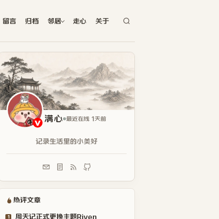
留言
归档
邻居
走心
关于
满心
最近在线 1天前
记录生活里的小美好
热评文章
周天记正式更换主题Riven
1