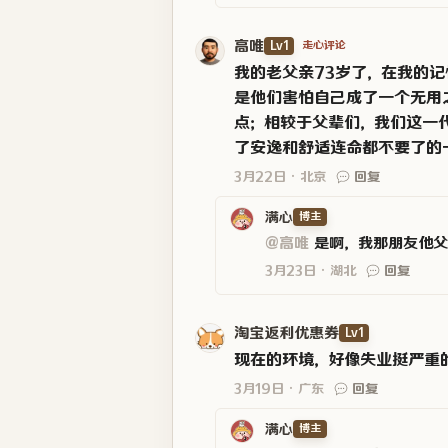
高唯
Lv1
走心评论
我的老父亲73岁了，在我的
是他们害怕自己成了一个无用
点；相较于父辈们，我们这一
了安逸和舒适连命都不要了的
3月22日
北京
回复
满心
博主
@高唯
是啊，我那朋友他父
3月23日
湖北
回复
淘宝返利优惠券
Lv1
现在的环境，好像失业挺严重
3月19日
广东
回复
满心
博主