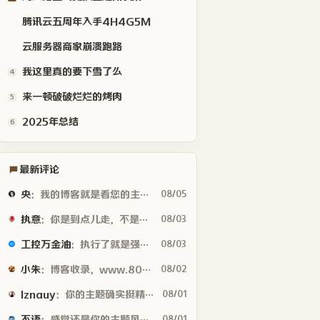
腾讯云五周年入手4H4G5M
2
云服务器商家崩溃跑路
3
我这里真的要下雪了么
4
来一顿破破烂烂的烤肉
5
2025年总结
6
最新评论
央
：我的博客就是看您的主题魔改的。现在好多人用你这个AI做的，就否定别人...
08/05
执意
：你是到点儿走，不是早走，怕啥
08/03
工控万金油
：执行了就是强。但这个质量问题不应该由物业或是房产公司来处理吗😂
08/03
小朱
：博客收录，www.80tz.cn😊
08/02
lznauy
：你的主题确实挺精致的，一看就是花很多时间打磨的，现在都是用AI写代码...
08/01
不语
：感觉还是你的主题风格好看
08/01