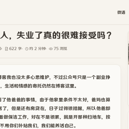
微语
人，失业了真的很难接受吗？
0
622 字
约 2 分钟
75 浏览
博客我也没太多心思维护，不过公众号只是一个副业挣
宿，生活和情感的寄托仍然在博客这里。
到了他爸爸的事情，由于他家里条件不太好，爸妈也算
居了，但是还有房贷在，日子过得很拮据，所以他爸即
里面做保洁工作，好在不是很累，就是开那种扫地车，按
不用你们补贴我们，我们能养活自己。