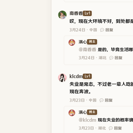
南香香
Lv1
哎，现在大环境不好，到处都
3月24日
中国
回复
满心
博主
@南香香
是的，毕竟生活哪
3月24日
湖北
回复
klcdm
Lv1
失业是常态，不过老一辈人吃
现在奔波。
3月23日
中国
回复
满心
博主
@klcdm
现在失业的概率确
3月23日
湖北
回复