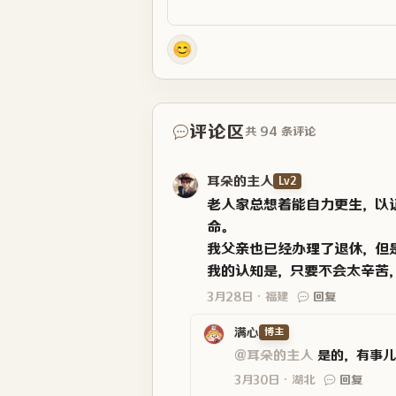
😊
评论区
共 94 条评论
耳朵的主人
Lv2
老人家总想着能自力更生，以
命。
我父亲也已经办理了退休，但
我的认知是，只要不会太辛苦
3月28日
福建
回复
满心
博主
@耳朵的主人
是的，有事儿
3月30日
湖北
回复