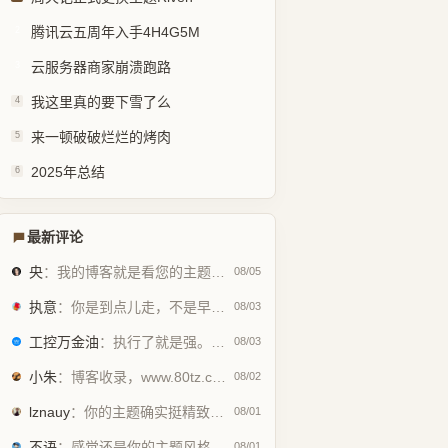
腾讯云五周年入手4H4G5M
2
云服务器商家崩溃跑路
3
我这里真的要下雪了么
4
来一顿破破烂烂的烤肉
5
2025年总结
6
最新评论
央
：我的博客就是看您的主题魔改的。现在好多人用你这个AI做的，就否定别人...
08/05
执意
：你是到点儿走，不是早走，怕啥
08/03
工控万金油
：执行了就是强。但这个质量问题不应该由物业或是房产公司来处理吗😂
08/03
小朱
：博客收录，www.80tz.cn😊
08/02
lznauy
：你的主题确实挺精致的，一看就是花很多时间打磨的，现在都是用AI写代码...
08/01
不语
：感觉还是你的主题风格好看
08/01