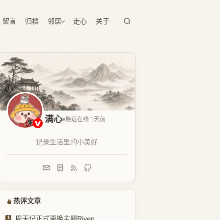
留言
归档
邻居
走心
关于
满心
最近在线 1天前
记录生活里的小美好
热评文章
周天记正式更换主题Riven
1