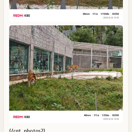
{/cat_photos2}