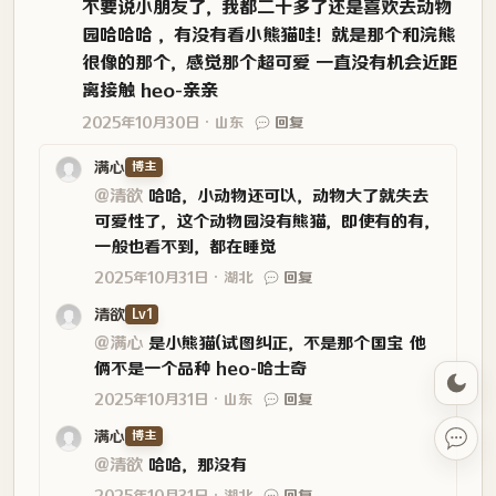
不要说小朋友了，我都二十多了还是喜欢去动物
园哈哈哈 ，有没有看小熊猫哇！就是那个和浣熊
很像的那个，感觉那个超可爱 一直没有机会近距
离接触 heo-亲亲
2025年10月30日
山东
回复
满心
博主
@清欲
哈哈，小动物还可以，动物大了就失去
可爱性了，这个动物园没有熊猫，即使有的有，
一般也看不到，都在睡觉
2025年10月31日
湖北
回复
清欲
Lv1
@满心
是小熊猫(试图纠正，不是那个国宝 他
俩不是一个品种 heo-哈士奇
2025年10月31日
山东
回复
满心
博主
@清欲
哈哈，那没有
2025年10月31日
湖北
回复