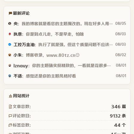
最新评论
央
：我的博客就是看您的主题魔改的。现在好多人用你这个AI做的，就否定别人...
08/05
执意
：你是到点儿走，不是早走，怕啥
08/03
工控万金油
：执行了就是强。但这个质量问题不应该由物业或是房产公司来处理吗😂
08/03
小朱
：博客收录，www.80tz.cn😊
08/02
lznauy
：你的主题确实挺精致的，一看就是花很多时间打磨的，现在都是用AI写代码...
08/01
不语
：感觉还是你的主题风格好看
08/01
网站统计
文章总数：
346 篇
评论数目：
9132 条
标签总数：
44 个