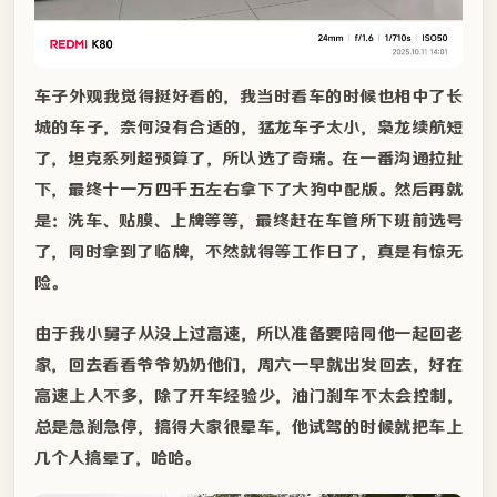
车子外观我觉得挺好看的，我当时看车的时候也相中了长
城的车子，奈何没有合适的，猛龙车子太小，枭龙续航短
了，坦克系列超预算了，所以选了奇瑞。在一番沟通拉扯
下，最终
十一万四千五
左右拿下了大狗中配版。然后再就
是：洗车、贴膜、上牌等等，最终赶在车管所下班前选号
了，同时拿到了临牌，不然就得等工作日了，真是有惊无
险。
由于我小舅子从没上过高速，所以准备要陪同他一起回老
家，回去看看爷爷奶奶他们，周六一早就出发回去，好在
高速上人不多，除了开车经验少，油门刹车不太会控制，
总是急刹急停，搞得大家很晕车，他试驾的时候就把车上
几个人搞晕了，哈哈。