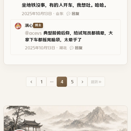
坐地铁没事，有的人开车，我想吐。哈哈。
2025年10月13日
山东
回复
满心
博主
@acevs
典型前俯后仰，给试驾员都搞晕，大
家下车都摇晃脑袋，太晕乎了
2025年10月13日
湖北
回复
1
…
4
5
跳转