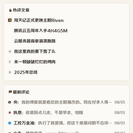
热评文章
周天记正式更换主题Riven
1
腾讯云五周年入手4H4G5M
2
云服务器商家崩溃跑路
3
我这里真的要下雪了么
4
来一顿破破烂烂的烤肉
5
2025年总结
6
最新评论
央
：我的博客就是看您的主题魔改的。现在好多人用你这个AI做的，就否定别人...
08/05
执意
：你是到点儿走，不是早走，怕啥
08/03
工控万金油
：执行了就是强。但这个质量问题不应该由物业或是房产公司来处理吗😂
08/03