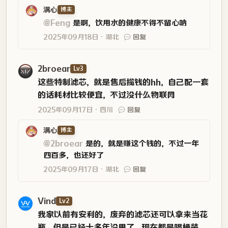
满心
博主
@Feng
是啊，饮用水的健康不得不留心呐
2025年09月18日
湖北
回复
2broear
Lv3
这些特制滤芯，就是售后揽钱的hh，自己配一套
的话耗材比较便宜，不过没什么物联网
2025年09月17日
四川
回复
满心
博主
@2broear
是的，就是赚这个钱的，不过一年
四百多，也还好了
2025年09月17日
湖北
回复
Vind
Lv2
我家以前有安利的，废弃的滤芯还可以拿来当花
瓶。但是已经十多年没用了，现在都是喝桶装