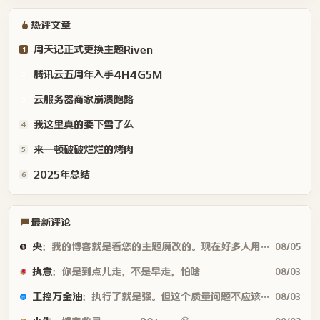
热评文章
周天记正式更换主题Riven
1
腾讯云五周年入手4H4G5M
2
云服务器商家崩溃跑路
3
我这里真的要下雪了么
4
来一顿破破烂烂的烤肉
5
2025年总结
6
最新评论
央
：我的博客就是看您的主题魔改的。现在好多人用你这个AI做的，就否定别人...
08/05
执意
：你是到点儿走，不是早走，怕啥
08/03
工控万金油
：执行了就是强。但这个质量问题不应该由物业或是房产公司来处理吗😂
08/03