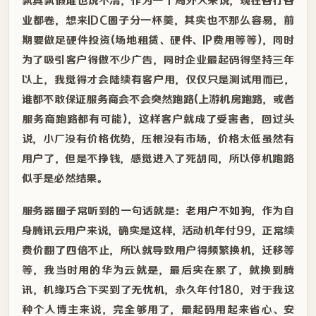
孰真孰假谁也说不清，作为一个局外人来说，现在各行各
业都卷，想来IDC圈子分一杯羹，其实也不那么容易，前
期要做足硬件投资(场地租赁、硬件、IP费用等等)，同时
为了吸引客户得做不少广告，同时企业最起码得坚持三年
以上，我觉得才会陆续有客户用，仅仅只是测试用而已，
谁都不敢保证服务商会不会突然跑路(上游机房跑路，或者
服务商跑路都有可能)，这样客户就成了受害者，回过头
说，小厂没有价格优势，压根没有市场，价格太低虽然有
用户了，但是不挣钱，感觉进入了死胡同，所以停机跑路
似乎是必然结果。
服务器圈子常听到的一句话就是：
老用户不如狗
，作为自
身腾讯云用户来说，确实是这样，活动机年付99，正常续
费价翻了四倍不止，所以就导致用户得频繁换机，迁移等
等，我当时用的华为云就是，最后实在累了，就换到腾
讯，机缘巧合下买到了
无忧机
，永久年付180，对于我这
种个人博主来说，完全够用了，最起码用起来省心、安