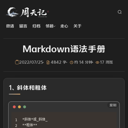
微语
留言
归档
邻居
走心
关于
Markdown语法手册
2022/07/25
4842 字
约 14 分钟
17 浏览
1、斜体和粗体
Text
复制
*斜体*或_斜体_

**粗体**
