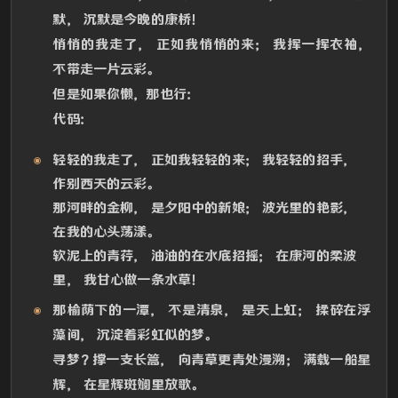
默， 沉默是今晚的康桥！
悄悄的我走了， 正如我悄悄的来； 我挥一挥衣袖，
不带走一片云彩。
但是如果你懒，那也行：
代码：
轻轻的我走了， 正如我轻轻的来； 我轻轻的招手，
作别西天的云彩。
那河畔的金柳， 是夕阳中的新娘； 波光里的艳影，
在我的心头荡漾。
软泥上的青荇， 油油的在水底招摇； 在康河的柔波
里， 我甘心做一条水草！
那榆荫下的一潭， 不是清泉， 是天上虹； 揉碎在浮
藻间， 沉淀着彩虹似的梦。
寻梦？撑一支长篙， 向青草更青处漫溯； 满载一船星
辉， 在星辉斑斓里放歌。