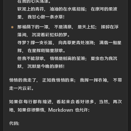
在我的心头荡漾。
软泥上的青荇， 油油的在水底招摇； 在康河的柔波
里， 我甘心做一条水草！
那榆荫下的一潭， 不是清泉， 是天上虹； 揉碎在浮
藻间， 沉淀着彩虹似的梦。
寻梦？撑一支长篙， 向青草更青处漫溯； 满载一船星
辉， 在星辉斑斓里放歌。
但我不能放歌， 悄悄是别离的笙箫； 夏虫也为我沉
默， 沉默是今晚的康桥！
悄悄的我走了， 正如我悄悄的来； 我挥一挥衣袖， 不带
走一片云彩。
如果你每行都有缩进，看起来会看好很多，当然，再次
地，如果你很懒惰，Markdown 也允许：
代码：