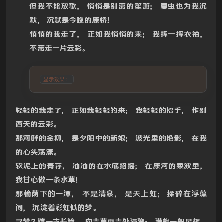
但我不能放歌， 悄悄是别离的笙箫； 夏虫也为我沉
默， 沉默是今晚的康桥！
悄悄的我走了， 正如我悄悄的来； 我挥一挥衣袖，
不带走一片云彩。
显示效果：
轻轻的我走了， 正如我轻轻的来； 我轻轻的招手， 作别
西天的云彩。
那河畔的金柳， 是夕阳中的新娘； 波光里的艳影， 在我
的心头荡漾。
软泥上的青荇， 油油的在水底招摇； 在康河的柔波里，
我甘心做一条水草！
那榆荫下的一潭， 不是清泉， 是天上虹； 揉碎在浮藻
间， 沉淀着彩虹似的梦。
寻梦？撑一支长篙， 向青草更青处漫溯； 满载一船星辉，