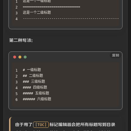
这是一个一级标题

============================

这是一个二级标题

--------------------------------------------------
第二种写法：
Text
复制
# 一级标题

## 二级标题

### 三级标题

#### 四级标题

##### 五级标题

###### 六级标题
由于用了
标记编辑器会把所有标题写到目录
[TOC]