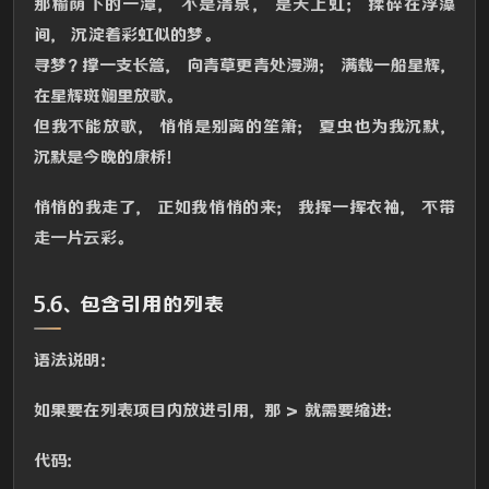
那榆荫下的一潭， 不是清泉， 是天上虹； 揉碎在浮藻
间， 沉淀着彩虹似的梦。
寻梦？撑一支长篙， 向青草更青处漫溯； 满载一船星辉，
在星辉斑斓里放歌。
但我不能放歌， 悄悄是别离的笙箫； 夏虫也为我沉默，
沉默是今晚的康桥！
悄悄的我走了， 正如我悄悄的来； 我挥一挥衣袖， 不带
走一片云彩。
5.6、包含引用的列表
语法说明：
如果要在列表项目内放进引用，那 > 就需要缩进：
代码：