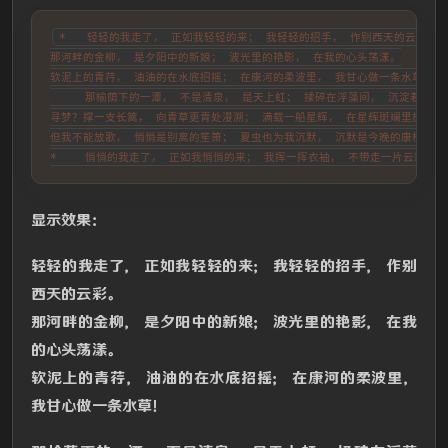
*   轻轻的我走了， 正如我轻轻的来； 我轻轻的招手， 作别西天的云彩。

那河畔的金柳， 是夕阳中的新娘； 波光里的艳影， 在我的心头荡漾。

软泥上的青荇， 油油的在水底招摇； 在康河的柔波里， 我甘心做一条水草！

     那榆荫下的一潭， 不是清泉， 是天上虹； 揉碎在浮藻间， 沉淀着彩虹似
寻梦？撑一支长篙， 向青草更青处漫溯； 满载一船星辉， 在星辉斑斓里放歌。

但我不能放歌， 悄悄是别离的笙箫； 夏虫也为我沉默， 沉默是今晚的康桥！

*    悄悄的我走了， 正如我悄悄的来； 我挥一挥衣袖， 不带走一片云彩。
显示效果：
轻轻的我走了， 正如我轻轻的来； 我轻轻的招手， 作别
西天的云彩。
那河畔的金柳， 是夕阳中的新娘； 波光里的艳影， 在我
的心头荡漾。
软泥上的青荇， 油油的在水底招摇； 在康河的柔波里，
我甘心做一条水草！