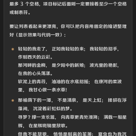
最多 3 个空格，项目标记后面则一定要接着至少一个空格
或制表符。
要让列表看起来更漂亮，你可以把内容用固定的缩进整理
好（显示效果与代码一致）：
轻轻的我走了， 正如我轻轻的来； 我轻轻的招手，
作别西天的云彩。
那河畔的金柳， 是夕阳中的新娘； 波光里的艳影，
在我的心头荡漾。
软泥上的青荇， 油油的在水底招摇； 在康河的柔波
里， 我甘心做一条水草！
那榆荫下的一潭， 不是清泉， 是天上虹； 揉碎在浮
藻间， 沉淀着彩虹似的梦。
寻梦？撑一支长篙， 向青草更青处漫溯； 满载一船星
辉， 在星辉斑斓里放歌。
但我不能放歌， 悄悄是别离的笙箫； 夏虫也为我沉