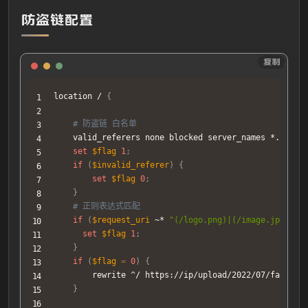
防盗链配置
Sh
复制
location / 
{
# 防盗链 白名单
    valid_referers none blocked server_names *.lovel
set
$flag
1
;
if
(
$invalid_referer
)
{
set
$flag
0
;
}
# 正则表达式匹配
if
(
$request_uri
 ~* 
"(/logo.png)|(/image.jpg)"
)
set
$flag
1
;
}
if
(
$flag
=
0
)
{
        rewrite ^/ https://ip/upload/2022/07/fangdao
}