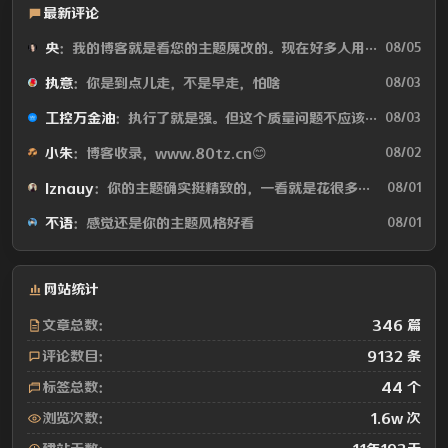
最新评论
央
：我的博客就是看您的主题魔改的。现在好多人用你这个AI做的，就否定别人...
08/05
执意
：你是到点儿走，不是早走，怕啥
08/03
工控万金油
：执行了就是强。但这个质量问题不应该由物业或是房产公司来处理吗😂
08/03
小朱
：博客收录，www.80tz.cn😊
08/02
lznauy
：你的主题确实挺精致的，一看就是花很多时间打磨的，现在都是用AI写代码...
08/01
不语
：感觉还是你的主题风格好看
08/01
网站统计
文章总数：
346 篇
评论数目：
9132 条
标签总数：
44 个
浏览次数：
1.6w 次