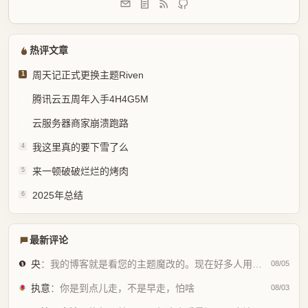
热评文章
周天记正式更换主题Riven
1
腾讯云五周年入手4H4G5M
2
云服务器商家崩溃跑路
3
我这里真的要下雪了么
4
来一顿破破烂烂的烤肉
5
2025年总结
6
最新评论
央
：我的博客就是看您的主题魔改的。现在好多人用你这个AI做的，就否定别人...
08/05
执意
：你是到点儿走，不是早走，怕啥
08/03