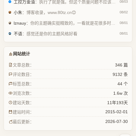
工控万金油
：执行了就是强。但这个质量问题不应该由物业或是房产公司来处理吗😂
08/03
小朱
：博客收录，www.80tz.cn😊
08/02
lznauy
：你的主题确实挺精致的，一看就是花很多时间打磨的，现在都是用AI写代码...
08/01
不语
：感觉还是你的主题风格好看
08/01
网站统计
文章总数：
346 篇
评论数目：
9132 条
标签总数：
44 个
浏览次数：
1.6w 次
建站天数：
11年193天
2015-02-01
建站时间：
2026-07-30
最后更新：