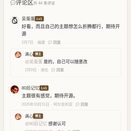
评论区
共 44 条评论
吴蛋蛋
Lv1
好看，而且自己的主题想怎么折腾都行，期待开
源
2月7日
福建
回复
满心
博主
@吴蛋蛋
是的，自己可以随意改
2月9日
湖北
回复
80后记忆
Lv1
主题很有感觉，期待开源。
2025年10月31日
阿尔及利亚
回复
满心
博主
@80后记忆
感谢认可