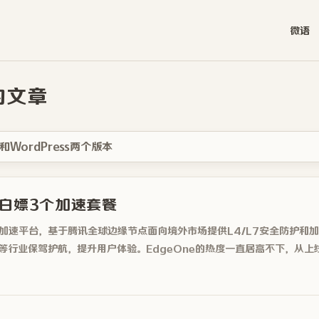
微语
」的文章
和WordPress两个版本
以白嫖3个加速套餐
全加速平台，基于腾讯全球边缘节点面向境外市场提供L4/L7安全防护和
等行业保驾护航，提升用户体验。EdgeOne的热度一直居高不下，从上