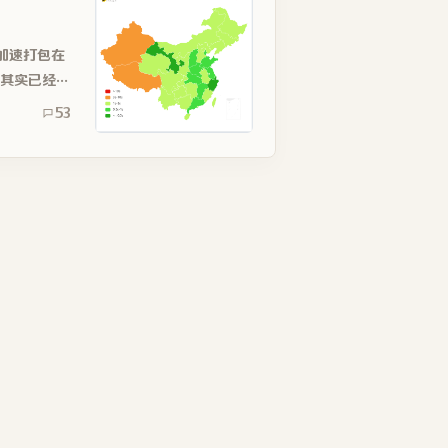
加速打包在
，其实已经挺
53