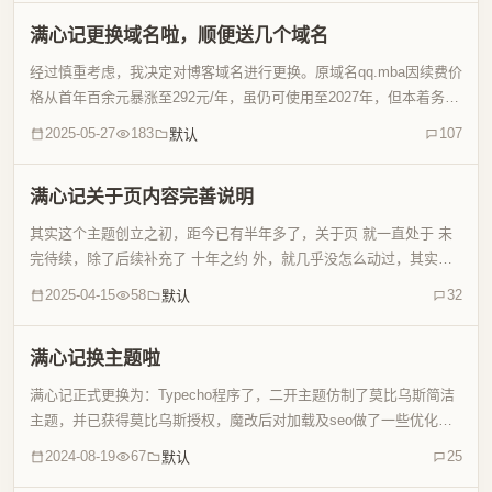
满心记更换域名啦，顺便送几个域名
经过慎重考虑，我决定对博客域名进行更换。原域名qq.mba因续费价
格从首年百余元暴涨至292元/年，虽仍可使用至2027年，但本着务实
原则，决定提前启动域名迁移计划。域名更换：启用全新顶级域名
2025-05-27
183
107
默认
zhoutian.com中文双拼"周天"既...
满心记关于页内容完善说明
其实这个主题创立之初，距今已有半年多了，关于页 就一直处于 未
完待续，除了后续补充了 十年之约 外，就几乎没怎么动过，其实一
直是想完善，当然完善指的是内容，整体布局及样式不打算动了， 但
2025-04-15
58
32
默认
一直没想好怎么写，经过这半年时间我也一直在思索，也...
满心记换主题啦
满心记正式更换为：Typecho程序了，二开主题仿制了莫比乌斯简洁
主题，并已获得莫比乌斯授权，魔改后对加载及seo做了一些优化，
目前来看还是很满意的。关于更换主题其实我很早就有换主题的想
2024-08-19
67
25
默认
法，只不过一直没有找到合适的，从cuteen到di...