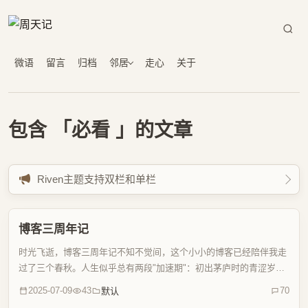
微语
留言
归档
邻居
走心
关于
包含 「必看 」的文章
Riven主题支持双栏和单栏
博客三周年记
时光飞逝，博客三周年记不知不觉间，这个小小的博客已经陪伴我走
过了三个春秋。人生似乎总有两段"加速期"：初出茅庐时的青涩岁
月，以及为人父母后的责任时光。这一年，我的博客完成了从技术分
2025-07-09
43
70
默认
享到生活记录的转型，意外地让我找回了写作的初心。关于博客...