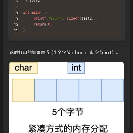
}
 test2
;
int
main
(
)
{
printf
(
"%lu\n"
,
sizeof
(
test2
)
)
;
return
0
;
}
这时打印的结果是 5（1 个字节 char + 4 字节 int）。