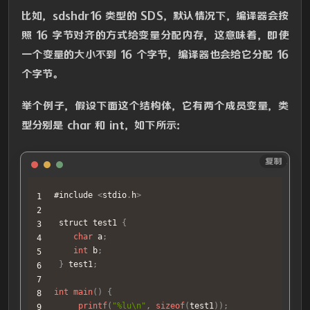
比如，sdshdr16 类型的 SDS，默认情况下，编译器会按
照 16 字节对齐的方式给变量分配内存，这意味着，即使
一个变量的大小不到 16 个字节，编译器也会给它分配 16
个字节。
举个例子，假设下面这个结构体，它有两个成员变量，类
型分别是 char 和 int，如下所示：
Java
复制
#include 
<
stdio
.
h
>
 struct test1 
{
char
 a
;
int
 b
;
}
 test1
;
int
main
(
)
{
printf
(
"%lu\n"
,
sizeof
(
test1
)
)
;