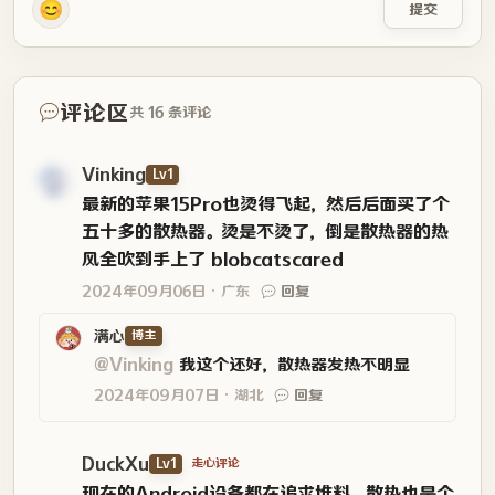
😊
提交
评论区
共 16 条评论
Vinking
Lv1
最新的苹果15Pro也烫得飞起，然后后面买了个
五十多的散热器。烫是不烫了，倒是散热器的热
风全吹到手上了 blobcatscared
2024年09月06日
广东
回复
满心
博主
@Vinking
我这个还好，散热器发热不明显
2024年09月07日
湖北
回复
DuckXu
Lv1
走心评论
现在的Android设备都在追求堆料，散热也是个