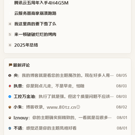
腾讯云五周年入手4H4G5M
2
云服务器商家崩溃跑路
3
我这里真的要下雪了么
4
来一顿破破烂烂的烤肉
5
2025年总结
6
最新评论
央
：我的博客就是看您的主题魔改的。现在好多人用你这个AI做的，就否定别人...
08/05
执意
：你是到点儿走，不是早走，怕啥
08/03
工控万金油
：执行了就是强。但这个质量问题不应该由物业或是房产公司来处理吗😂
08/03
小朱
：博客收录，www.80tz.cn😊
08/02
lznauy
：你的主题确实挺精致的，一看就是花很多时间打磨的，现在都是用AI写代码...
08/01
不语
：感觉还是你的主题风格好看
08/01