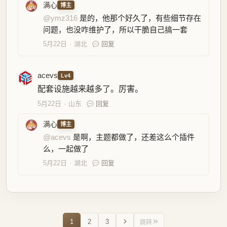
满心
博主
@ymz316
是的，他那个好久了，有些细节存在
问题，也没咋维护了，所以干脆自己搞一套
5月22日
湖北
回复
acevs
Lv4
配套设施越来越多了。厉害。
5月22日
山东
回复
满心
博主
@acevs
是啊，主题都做了，还差这么个插件
么，一起做了
5月22日
湖北
回复
1
2
3
跳转