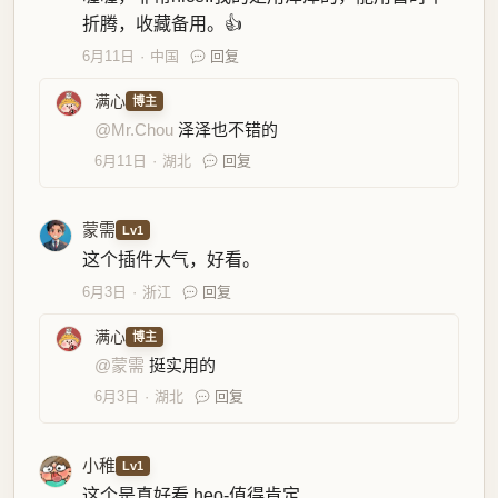
折腾，收藏备用。👍
6月11日
中国
回复
满心
博主
@Mr.Chou
泽泽也不错的
6月11日
湖北
回复
蒙需
Lv1
这个插件大气，好看。
6月3日
浙江
回复
满心
博主
@蒙需
挺实用的
6月3日
湖北
回复
小稚
Lv1
这个是真好看 heo-值得肯定