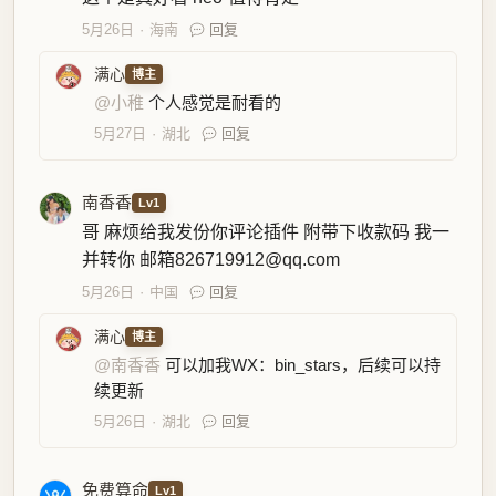
5月26日
海南
回复
满心
博主
@小稚
个人感觉是耐看的
5月27日
湖北
回复
南香香
Lv1
哥 麻烦给我发份你评论插件 附带下收款码 我一
并转你 邮箱826719912@qq.com
5月26日
中国
回复
满心
博主
@南香香
可以加我WX：bin_stars，后续可以持
续更新
5月26日
湖北
回复
免费算命
Lv1