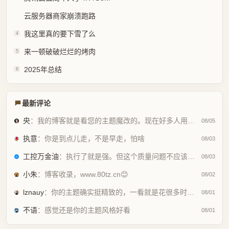
云服务器商家崩溃跑路
3
我这里真的要下雪了么
4
来一顿破破烂烂的烤肉
5
2025年总结
6
最新评论
央
：我的博客就是看您的主题魔改的。现在好多人用你这个AI做的，就否定别人...
08/05
执意
：你是到点儿走，不是早走，怕啥
08/03
工控万金油
：执行了就是强。但这个质量问题不应该由物业或是房产公司来处理吗😂
08/03
小朱
：博客收录，www.80tz.cn😊
08/02
lznauy
：你的主题确实挺精致的，一看就是花很多时间打磨的，现在都是用AI写代码...
08/01
不语
：感觉还是你的主题风格好看
08/01