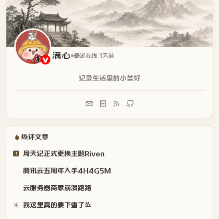
记录生活里的小美好
热评文章
周天记正式更换主题Riven
1
腾讯云五周年入手4H4G5M
2
云服务器商家崩溃跑路
3
我这里真的要下雪了么
4
来一顿破破烂烂的烤肉
5
2025年总结
6
最新评论