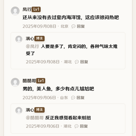
@风行
人要是多了，肯定闷的，各种气味太难
受了
2025年09月08日
湖北
回复
酷酷哥
Lv1
男的，美人鱼，多少有点儿尴尬吧
2025年09月06日
山东
回复
满心
博主
@酷酷哥
反正我感觉看起来别扭
2025年09月06日
湖北
回复
FreeDom
Lv1
看起来真不错啊
2025年09月06日
山东
回复
满心
博主