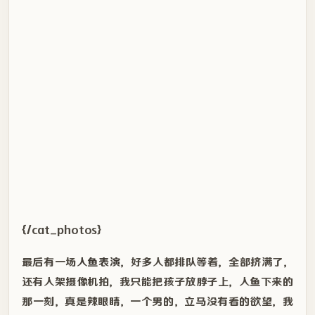
{/cat_photos}
最后有一场
人鱼表演
，好多人都排队等着，全部挤满了，
还有人架摄像机拍，我只能把孩子放脖子上，人鱼下来的
那一刻，真是辣眼睛，一个男的，立马没有看的欲望，我
还是喜欢看漂亮的美人鱼。
# 日常
# 游记