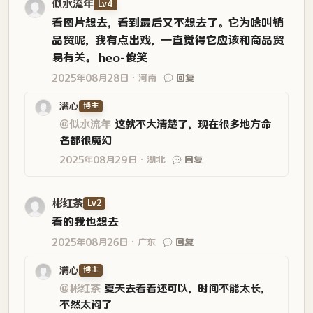
满心
博主
@似水流年
这就不大清楚了，现在很多地方命
名都很魔幻
2025年08月29日
湖北
回复
彬红茶
Lv2
看的我也想去
2025年08月26日
广东
回复
满心
博主
@彬红茶
夏天去看看还可以，时间不能太长，
不然太闷了
2025年08月27日
湖北
回复
Vind🌙
Lv2
此人鱼非彼人鱼。
2025年08月26日
上海
回复