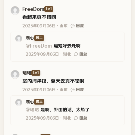
@FreeDom
遛娃好去处啊
2025年09月06日
湖北
回复
珺珺
Lv1
室内海洋馆，夏天去真不错啊
2025年09月06日
山东
回复
满心
博主
@珺珺
是啊，外面的话，太热了
2025年09月06日
湖北
回复
似水流年
Lv4
看图片想去，看到最后又不想去了。它为啥叫销
品贸呢，我有点出戏，一直觉得它应该和商品贸
易有关。 heo-傻笑
2025年08月28日
河南
回复