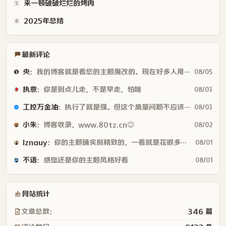
央
：我的博客就是看您的主题魔改的。现在好多人用你这个AI做的，就否定别人...
08/05
执意
：你是到点儿走，不是早走，怕啥
08/03
工控万金油
：执行了就是强。但这个质量问题不应该由物业或是房产公司来处理吗😂
08/03
小朱
：博客收录，www.80tz.cn😊
08/02
lznauy
：你的主题确实挺精致的，一看就是花很多时间打磨的，现在都是用AI写代码...
08/01
不语
：感觉还是你的主题风格好看
08/01
网站统计
文章总数：
346 篇
评论数目：
9132 条
标签总数：
44 个
浏览次数：
1.6w 次
建站天数：
11年193天
建站时间：
2015-02-01