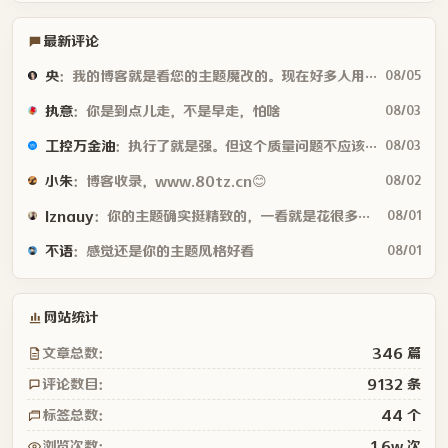
最新评论
央
：我的博客就是看您的主题魔改的。现在好多人用你这个AI做的，就否定别人...
08/05
执意
：你是到点儿走，不是早走，怕啥
08/03
工控万金油
：执行了就是强。但这个质量问题不应该由物业或是房产公司来处理吗😂
08/03
小朱
：博客收录，www.80tz.cn😊
08/02
lznauy
：你的主题确实挺精致的，一看就是花很多时间打磨的，现在都是用AI写代码...
08/01
不语
：感觉还是你的主题风格好看
08/01
网站统计
文章总数：
346 篇
评论数目：
9132 条
标签总数：
44 个
浏览次数：
1.6w 次