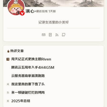
满心
最近在线 1天前
记录生活里的小美好
热评文章
周天记正式更换主题Riven
1
腾讯云五周年入手4H4G5M
2
云服务器商家崩溃跑路
3
我这里真的要下雪了么
4
来一顿破破烂烂的烤肉
5
2025年总结
6