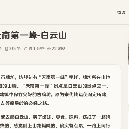
微语
南第一峰-白云山
1
315 字
约 1 分钟
22 浏览
岗石牌坊，坊额刻有“天南第一峰”字样。牌坊所在山地
山高的山峰。“天南第一峰”景点是白云山的景点之一。
古建筑中保存完好的古牌坊。原为宋代转运使陶定所建，
过去等摩星岭的必经之路。
一起去爬白云山，买了卤味、零食、饮料，还扛了一箱啤
挺热的，感觉刚上山路挺陡的，确实有点累，一路上同行