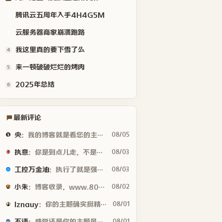
腾讯云五周年入手4H4G5M
2
云服务器商家崩溃跑路
3
我这里真的要下雪了么
4
来一顿破破烂烂的烤肉
5
2025年总结
6
最新评论
央
：我的博客就是看您的主题魔改的。现在好多人用你这个AI做的，就否定别人...
08/05
执意
：你是到点儿走，不是早走，怕啥
08/03
工控万金油
：执行了就是强。但这个质量问题不应该由物业或是房产公司来处理吗😂
08/03
小朱
：博客收录，www.80tz.cn😊
08/02
lznauy
：你的主题确实挺精致的，一看就是花很多时间打磨的，现在都是用AI写代码...
08/01
不语
：感觉还是你的主题风格好看
08/01