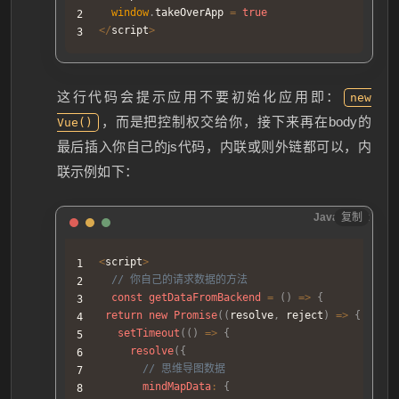
window
.
takeOverApp
=
true
<
/
script
>
这行代码会提示应用不要初始化应用即：
new
，而是把控制权交给你，接下来再在body的
Vue()
最后插入你自己的js代码，内联或则外链都可以，内
联示例如下：
JavaScript
复制
<
script
>
// 你自己的请求数据的方法
const
getDataFromBackend
=
(
)
=>
{
return
new
Promise
(
(
resolve
,
 reject
)
=>
{
setTimeout
(
(
)
=>
{
resolve
(
{
// 思维导图数据
mindMapData
:
{