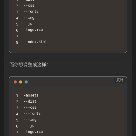
console
.
log
(
config
)
--css

}
--fonts

}
--img

window
.
onload
=
async
(
)
=>
{
--js

if
(
!
window
.
takeOverApp
)
return
-logo.ico

// 请求数据
const
 data 
=
await
getDataFromBackend
(
)
-index.html
// 设置全局的方法
setTakeOverAppMethods
(
data
)
// 思维导图实例创建完成事件
window
.
$bus
.
$on
(
'app_inited'
,
(
mindMap
)
=>
{
而你想调整成这样：
console
.
log
(
mindMap
)
}
)
复制
Text
// 可以通过window.$bus.$on()来监听应用的一些事件
// 实例化页面
window
.
initApp
(
)
-assets

}
--dist

<
/
script
>
---css

---fonts

---img

---js

-logo.ico
