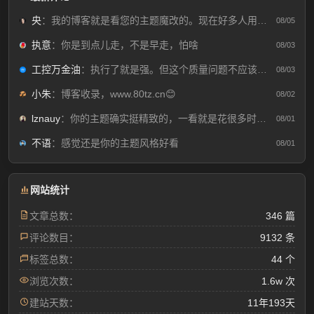
央
：我的博客就是看您的主题魔改的。现在好多人用你这个AI做的，就否定别人...
08/05
执意
：你是到点儿走，不是早走，怕啥
08/03
工控万金油
：执行了就是强。但这个质量问题不应该由物业或是房产公司来处理吗😂
08/03
小朱
：博客收录，www.80tz.cn😊
08/02
lznauy
：你的主题确实挺精致的，一看就是花很多时间打磨的，现在都是用AI写代码...
08/01
不语
：感觉还是你的主题风格好看
08/01
网站统计
文章总数：
346 篇
评论数目：
9132 条
标签总数：
44 个
浏览次数：
1.6w 次
建站天数：
11年193天