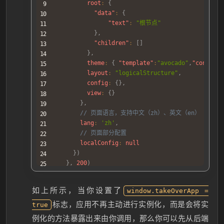
root
:
{
"data"
:
{
"text"
:
"根节点"
}
,
"children"
:
[
]
}
,
theme
:
{
"template"
:
"avocado"
,
"config"
:
layout
:
"logicalStructure"
,
config
:
{
}
,
view
:
{
}
}
,
// 页面语言，支持中文（zh）、英文（en）
lang
:
'zh'
,
// 页面部分配置
localConfig
:
null
}
)
}
,
200
)
}
)
}
如上所示，当你设置了
window.takeOverApp =
// 注册全局方法
const
setTakeOverAppMethods
=
(
data
)
=>
{
标志，应用不再主动进行实例化，而是会将实
true
window
.
takeOverAppMethods
=
{
}
例化的方法暴露出来由你调用，那么你可以先从后端
// 获取思维导图数据的函数