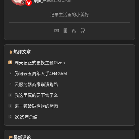
满心
最近在线 1天前
记录生活里的小美好
热评文章
周天记正式更换主题Riven
1
腾讯云五周年入手4H4G5M
2
云服务器商家崩溃跑路
3
我这里真的要下雪了么
4
来一顿破破烂烂的烤肉
5
2025年总结
6
最新评论