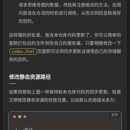
请求思维导图的数据，然后再注册相关的方法，应用
window
.
takeOverAppMethods
.
getMindMapData
=
(
)
=
return
 data
.
mindMapData
内部会在合适的时机进行调用，从而达到回显和保存
}
的目的。
// 保存思维导图数据的函数
window
.
takeOverAppMethods
.
saveMindMapData
=
(
da
console
.
log
(
data
)
这样做的好处是，每当本仓库代码更新了，你可以简单的
// 该函数触发频率可能会很高，所以你应该做一下节流或
复制打包后的文件到你自己的服务器，只要稍微修改一下
}
页面即可达到同步更新且使用自己的存储服
index.html
// 获取语言的函数
window
.
takeOverAppMethods
.
getLanguage
=
(
)
=>
{
务的目的。
return
 data
.
lang
}
// 保存语言的函数
修改静态资源路径
window
.
takeOverAppMethods
.
saveLanguage
=
(
lang
)
console
.
log
(
lang
)
如果你想和上面一样保持和本仓库代码的同步更新，但是
}
// 获取本地配置的函数
又想修改静态资源的存放位置，比如默认的层级关系为：
window
.
takeOverAppMethods
.
getLocalConfig
=
(
)
=
return
 data
.
localConfig
复制
Text
}
// 保存本地配置的函数
window
.
takeOverAppMethods
.
saveLocalConfig
=
(
co
-dist
