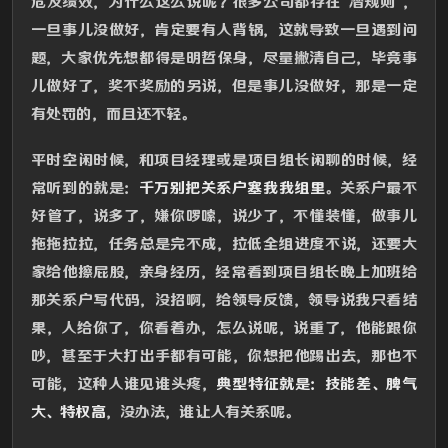
危及绩效，为什么这么说呢？很多公司都存在"潜规则"，
一旦事儿没做好，肯定要有人背锅，这就导致一旦遇到问
题，大家优先想都得是明哲保身，尽量撇清自己，毕竟事
儿做好了，奖不奖励的另说，但是事儿没做好，那是一定
有处罚的，而且还不轻。
平时空闲时候，和项目经理或是项目组长闲聊的时候，经
常听到的就是：
千万别把关系户塞我我组里
。关系户最不
好管了，说多了，嫌你啰嗦，说少了，不懂装懂，做事儿
拖拖拉拉，任务总是完不成，拉低全组进度不说，还要大
家给他擦屁股，亲身经历，经常看到项目组长晚上加班给
那关系户写代码，没招啊，给领导反馈，领导说我只看结
果，人给你了，你看着办，怎么说呢，说重了，他能跟你
吵，甚至于大打出手都有可能，你想把他踢出去，那也不
可能，这种人谁见谁头疼，
典型特征就是：技能差、脾气
大、特权高
，没办法，谁让人有关系呢。