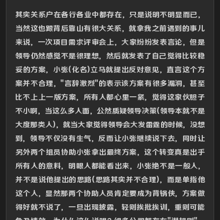
其实关系户在各行各业中都存在，只是说明不明显而已，
当然这也跟背后靠山有很大关系，就拿我之前遇到的事儿
来说，一次项目需求评审会上，大家纷纷发表言论，但是
领导仍然感觉不是很理想，然后就发表了自己觉得比较稳
妥的方案，小张(化名)立马就提出反对意见，直言这个方
案并不合理，"言辞激烈"的表示该方案有很多漏洞，甚至
比不上上一版方案，所有人都心里一紧，觉得这家伙胆子
不小啊，当这么多人面，公然质疑领导决策(领导本就不是
大度那类人)，就当大家觉得领导会大发雷霆的时候，没想
到，领导不仅没有生气，反而让小张继续说下去，同时让
另外两个组员协助小张拿出最终方案，这个转变真是出乎
所有人的意料，明眼人都能看出来，小张绝不是一般人，
并不是说他提出的思路(思路其实并不合理)，而是单指他
这个人，显然那两个协助人员肯定要成为背锅侠，方案做
得好就不说了，一旦出现披露，轻则挨批挨训，重则可能