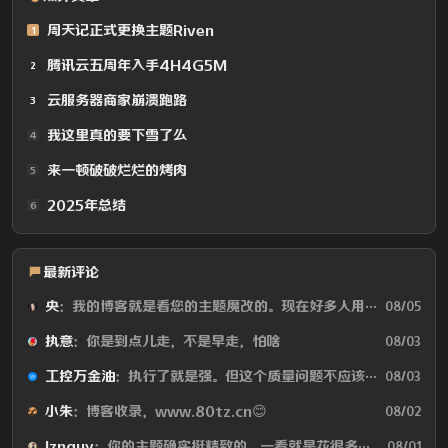
周天记正式更换主题Riven
1
腾讯云五周年入手4H4G5M
2
云服务器商家崩溃跑路
3
我这里真的要下雪了么
4
来一顿破破烂烂的烤肉
5
2025年总结
6
最新评论
央
：我的博客就是看您的主题魔改的。现在好多人用你这个AI做的，就否定别人...
08/05
执意
：你是到点儿走，不是早走，怕啥
08/03
工控万金油
：执行了就是强。但这个质量问题不应该由物业或是房产公司来处理吗😂
08/03
小朱
：博客收录，www.80tz.cn😊
08/02
lznauy
：你的主题确实挺精致的，一看就是花很多时间打磨的，现在都是用AI写代码...
08/01