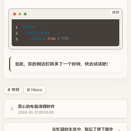
      height: calc(100% - 25px);

      width: 3.2px;

Yml
复制
      background-color: rgb(52 73 94 / 40%);

      position: absolute;

      top: 0;

aside
:
      right: 0;

card_clock
:
      bottom: 0;

enable
:
true
# 时钟
      left: 0;

      margin: auto;

    }

    .clock .marker:nth-of-type(3n + 1) {

至此，你的侧边栏将多了一个时钟，快去试试吧！
      background: rgb(52 73 94);

    }

    .clock .marker:nth-of-type(2) {

      transform: rotate(30deg);

# 教程
# Hexo
    }

    .clock .marker:nth-of-type(3) {

      transform: rotate(60deg);

恶心的电脑清理软件
    }

2024-03-21 09:55:00
    .clock .marker:nth-of-type(4) {

      transform: rotate(90deg);

    }

在忙碌的生活中，别忘了停下脚步