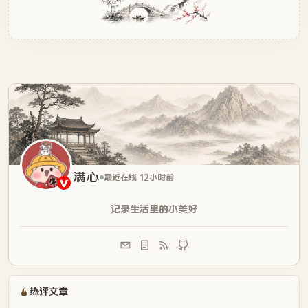
      z-index: 9;

    }

    .clock .hand.second::before,

    .clock .hand.second::after {

      content: "";

      background-color: inherit;

      position: absolute;

      border-radius: 50%;

      left: 50%;

    }

    .clock .hand.second::before {

      width: 12.8px;

      height: 12.8px;

满心
最近在线 12小时前
      bottom: 0;

      transform: translate(-50%, 50%);

记录生活里的小美好
      box-shadow: 2px 2px 2px 0 rgba(0, 0, 0, 0.15);

    }

    .clock .hand.second::after {

      width: 7.1111111111px;

      height: 7.1111111111px;

      top: 17.0666666667px;

热评文章
      transform: translate(-50%, 0);
