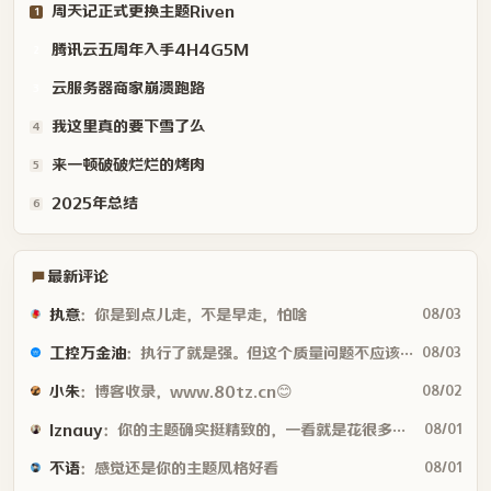
      box-shadow: 4px 6px 2px 0 rgba(0, 0, 0, 0.15);

周天记正式更换主题Riven
1
    }

腾讯云五周年入手4H4G5M
    .clock .hand.minute {

2
      height: 85.3333333333px;

云服务器商家崩溃跑路
3
      left: calc(50% - 3px);

      border-radius: 3px;

我这里真的要下雪了么
4
      background-color: rgb(52 73 94);

    }

来一顿破破烂烂的烤肉
5
    .clock .hand.hour {

2025年总结
      height: 64px;

6
      left: calc(50% - 3px);

      border-radius: 3px;

      background-color: rgb(52 73 94);

最新评论
    }

执意
：你是到点儿走，不是早走，怕啥
    @media screen and (max-width: 768px) {

08/03
      .clock_frame {

工控万金油
：执行了就是强。但这个质量问题不应该由物业或是房产公司来处理吗😂
08/03
          display: none;

      }

小朱
：博客收录，www.80tz.cn😊
08/02
    }

    @-webkit-keyframes rotateArms {

lznauy
：你的主题确实挺精致的，一看就是花很多时间打磨的，现在都是用AI写代码...
08/01
      from {

不语
：感觉还是你的主题风格好看
        transform: rotate(0);

08/01
      }
