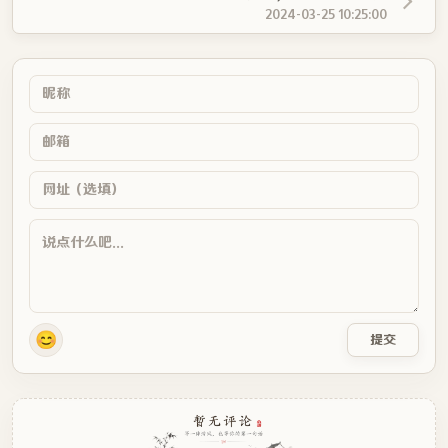
    .clock .marker:nth-of-type(5) {

2024-03-25 10:25:00
      transform: rotate(120deg);

    }

    .clock .marker:nth-of-type(6) {

      transform: rotate(150deg);

    }

    .clock .hand {

      transform-origin: center bottom;

      position: absolute;

      z-index: 3;

      bottom: 50%;

      left: 50%;

      width: 5.12px;

      transition: transform 1s linear;

    }

    .clock .hand.second {

      height: 85.3333333333px;

😊
提交
      width: 1.3837837838px;

      left: calc(50% - 1.5px);

      border-radius: 1.5px;

      background-color: #ec231e;

      box-shadow: 4px 6px 0 0 rgba(0, 0, 0, 0.15);

      transform: rotate(40deg);
