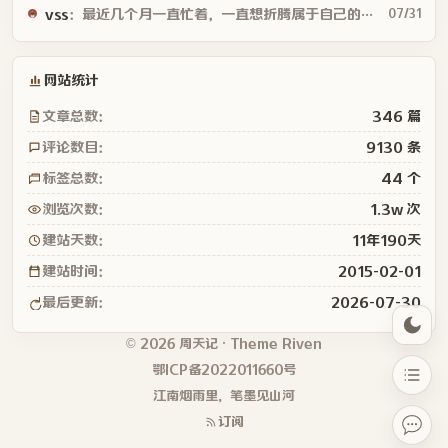
vss
：最近几个月一直忙着，一直想折腾属于自己的主题，中途全靠 ai 又碰到...
07/31
      to {

        transform: rotate(360deg);

      }

    }

网站统计
    @keyframes rotateArms {

文章总数：
346 篇
      from {

        transform: rotate(0);

评论数目：
9130 条
      }

标签总数：
44 个
      to {

        transform: rotate(360deg);

浏览次数：
1.3w 次
      }

    }

建站天数：
11年190天
  .cat_block.clock_frame

建站时间：
2015-02-01
    .clock

      .marker

最后更新：
2026-07-30
      .marker

      .marker

© 2026 周天记 · Theme
Riven
      .marker

鄂ICP备2022011660号
      .marker

江南烟雨里，笔墨见山河
      .marker

      .hand.second

订阅
      .hand.minute
