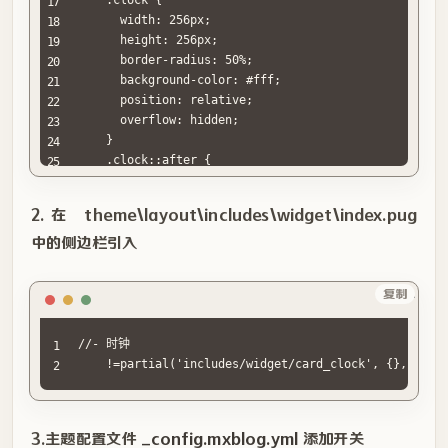
      width: 256px;

      height: 256px;

      border-radius: 50%;

      background-color: #fff;

      position: relative;

      overflow: hidden;

    }

    .clock::after {

      content: "";

      width: calc(256px - 80px);

2.在 theme\layout\includes\widget\index.pug
      height: calc(256px - 80px);

      background-color: inherit;

中的侧边栏引入
      border-radius: 50%;

      display: block;

HTML
复制
      position: absolute;

      top: 0;

      right: 0;

//- 时钟

      bottom: 0;

    !=partial('includes/widget/card_clock', {}, {cac
      left: 0;

      margin: auto;

    }

3.主题配置文件
_config.mxblog.yml
添加开关
    .clock .marker {
