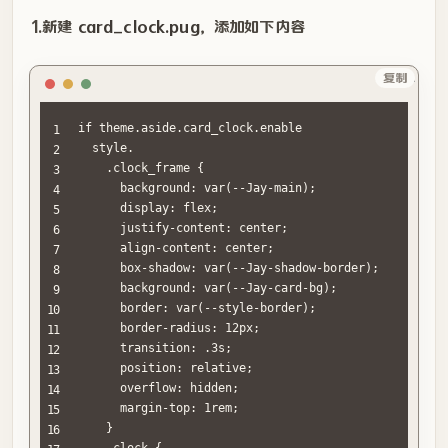
1.新建
card_clock.pug
，添加如下内容
HTML
复制
if theme.aside.card_clock.enable

  style.

    .clock_frame {

      background: var(--Jay-main);

      display: flex;

      justify-content: center;

      align-content: center;

      box-shadow: var(--Jay-shadow-border);

      background: var(--Jay-card-bg);

      border: var(--style-border);

      border-radius: 12px;

      transition: .3s;

      position: relative;

      overflow: hidden;

      margin-top: 1rem;

    }      

    .clock {
