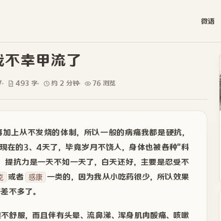
微语
我不幸甲流了
7
493 字
约 2 分钟
76 浏览
再加上从不发烧的体制，所以一般的病痛我都是硬抗，
现在的3、4天了，毕竟岁月不饶人，身体也被各种"科
"，提抗力是一天不如一天了，白天还好，主要是忍受不
或者
一类的，因为我从小吃药很少，所以效果
克
感康
好差不多了。
很不舒服，而且伴有头晕、流鼻涕、浑身肌肉酸痛、咳嗽