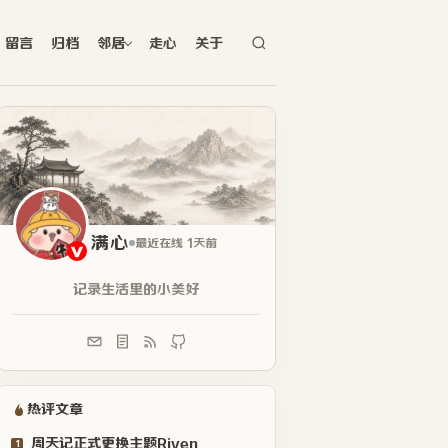
留言
归档
邻居
走心
关于
满心
最近在线 1天前
记录生活里的小美好
热评文章
周天记正式更换主题Riven
1