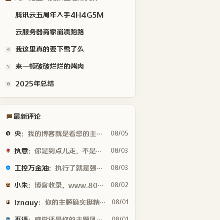
腾讯云五周年入手4H4G5M
2
云服务器商家崩溃跑路
3
我这里真的要下雪了么
4
来一顿破破烂烂的烤肉
5
2025年总结
6
最新评论
央
：我的博客就是看您的主题魔改的。现在好多人用你这个AI做的，就否定别人...
08/05
执意
：你是到点儿走，不是早走，怕啥
08/03
工控万金油
：执行了就是强。但这个质量问题不应该由物业或是房产公司来处理吗😂
08/03
小朱
：博客收录，www.80tz.cn😊
08/02
lznauy
：你的主题确实挺精致的，一看就是花很多时间打磨的，现在都是用AI写代码...
08/01
不语
：感觉还是你的主题风格好看
08/01