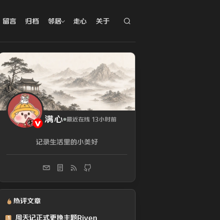
留言
归档
邻居
走心
关于
满心
最近在线 13小时前
记录生活里的小美好
热评文章
周天记正式更换主题Riven
1