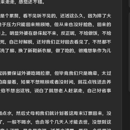
来走走，感觉还不错。
她是个累赘，看不见听不见的，还活这么久，因为摔了大
迫于压力只能回来照顾她，但从来也没好脸色，回来的
子上，明显外婆在卧床起不来，反正呢，不给做饭，不给
点死，自己好解脱，还好我们正好回去看见了，不然都不
她洗了脚、换了新鞋新衣服，做了吃的，很难想象作为儿
起码要保证外婆吃喝拉撒，但毕竟我们只是晚辈，太过
伯商量着，如果不想照顾或者没时间，就花点钱送去养
但大伯不想出这钱，说白了就想老人赶紧走，自己好省事
喝点水，然后丈母和我们就计划着这周末订票回来，没
了，一般不喝水，也会等个几天人才能去世，没想到这