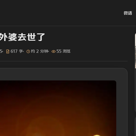
微语
外婆去世了
5
617 字
约 2 分钟
55 浏览