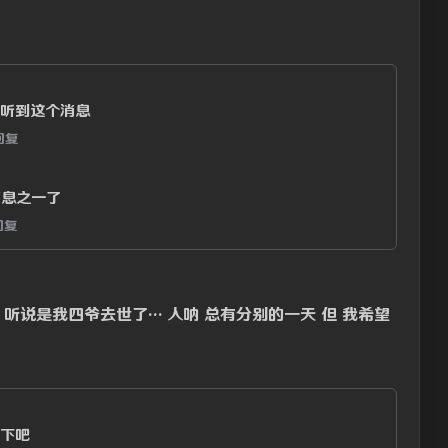
听到这个消息
回复
息之一了
回复
 听说是我四爷去世了… 人呐 总有分别的一天 但 我希望
下吧