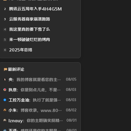
腾讯云五周年入手4H4G5M
2
云服务器商家崩溃跑路
3
我这里真的要下雪了么
4
来一顿破破烂烂的烤肉
5
2025年总结
6
最新评论
央
：我的博客就是看您的主题魔改的。现在好多人用你这个AI做的，就否定别人...
08/05
执意
：你是到点儿走，不是早走，怕啥
08/03
工控万金油
：执行了就是强。但这个质量问题不应该由物业或是房产公司来处理吗😂
08/03
小朱
：博客收录，www.80tz.cn😊
08/02
lznauy
：你的主题确实挺精致的，一看就是花很多时间打磨的，现在都是用AI写代码...
08/01
不语
：感觉还是你的主题风格好看
08/01