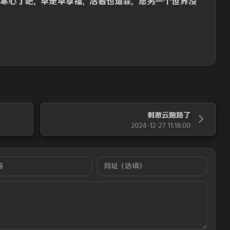
是寒心了吧，早走早享福，活着也遭罪，愿另一个世界没
刺激云跑路了
2024-12-27 11:18:00