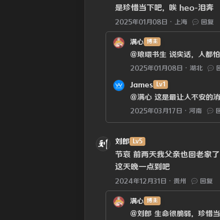
是珍惜当下吧，唉 heo-泪奔
2025年01月08日
上海
回复
满心
博主
@琅環书生
说实话，人都怕
2025年01月08日
湖北
James
Lv1
@满心
这是最让人不安的消
2025年03月17日
河南
刘郎
Lv5
节哀 前两天我父亲也回老家了
这天晚一点到吧
2024年12月31日
贵州
回复
满心
博主
@刘郎
生命很脆弱，珍惜当