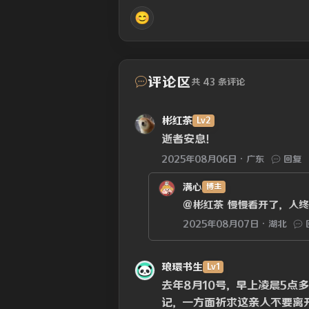
😊
评论区
共 43 条评论
彬红茶
Lv2
逝者安息！
2025年08月06日
广东
回复
满心
博主
@彬红茶
慢慢看开了，人终
2025年08月07日
湖北
琅環书生
Lv1
去年8月10号，早上凌晨5点
记，一方面祈求这亲人不要离