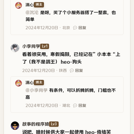
满心
博主
@沉沦
是呀，买了个小服务器搭了一整套，也
简单
2024年12月20日
北京
回复
小李同学
Lv1
看着很实用，寒假捣鼓，已经记在”小本本“上
了（我不是鸽王） heo-狗头
2024年12月20日
陕西
回复
满心
博主
@小李同学
有条件，可以折腾折腾，门槛也不
高
2024年12月20日
湖北
回复
故事的程序猿
Lv3
说吧，啥时候供大家一起使用 heo-倚墙笑