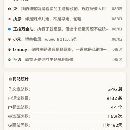
央
：我的博客就是看您的主题魔改的。现在好多人用你这个AI做的，就否定别人...
08/05
执意
：你是到点儿走，不是早走，怕啥
08/03
工控万金油
：执行了就是强。但这个质量问题不应该由物业或是房产公司来处理吗😂
08/03
小朱
：博客收录，www.80tz.cn😊
08/02
lznauy
：你的主题确实挺精致的，一看就是花很多时间打磨的，现在都是用AI写代码...
08/01
不语
：感觉还是你的主题风格好看
08/01
网站统计
文章总数：
346 篇
评论数目：
9132 条
标签总数：
44 个
浏览次数：
1.6w 次
建站天数：
11年192天