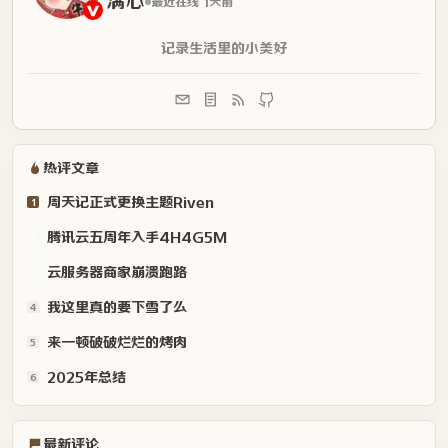
满心
最近在线 1天前
记录生活里的小美好
热评文章
周天记正式更换主题Riven
1
腾讯云五周年入手4H4G5M
2
云服务器商家崩溃跑路
3
我这里真的要下雪了么
4
来一顿破破烂烂的烤肉
5
2025年总结
6
最新评论