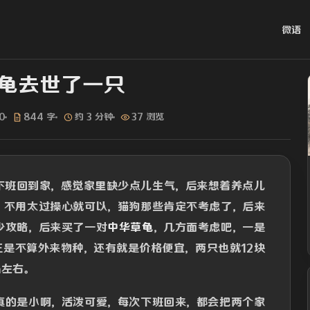
微语
龟去世了一只
0
844 字
约 3 分钟
37 浏览
下班回到家，感觉家里缺少点儿生气，后来想着养点儿
，不用太过操心就可以，猫狗那些肯定不考虑了，后来
少攻略，后来买了一对
中华草龟
，几方面考虑吧，一是
三是不算外来物种，还有就是价格便宜，两只也就12块
m左右。
真的是小啊，活泼可爱，每次下班回来，都会把两个家