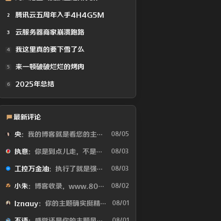
腾讯云五周年入手4H4G5M
2
云服务器商家崩溃跑路
3
我这里真的要下雪了么
4
来一顿破破烂烂的烤肉
5
2025年总结
6
最新评论
央
：我的博客就是看您的主题魔改的。现在好多人用你这个AI做的，就否定别人...
08/05
执意
：你是到点儿走，不是早走，怕啥
08/03
工控万金油
：执行了就是强。但这个质量问题不应该由物业或是房产公司来处理吗😂
08/03
小朱
：博客收录，www.80tz.cn😊
08/02
lznauy
：你的主题确实挺精致的，一看就是花很多时间打磨的，现在都是用AI写代码...
08/01
不语
：感觉还是你的主题风格好看
08/01