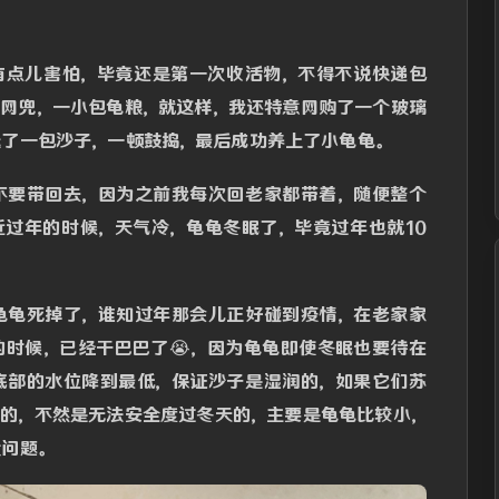
有点儿害怕，毕竟还是第一次收活物，不得不说快递包
个网兜，一小包龟粮，就这样，我还特意网购了一个玻璃
送了一包沙子，一顿鼓捣，最后成功养上了小龟龟。
不要带回去，因为之前我每次回老家都带着，随便整个
近过年的时候，天气冷，龟龟冬眠了，毕竟过年也就10
龟龟死掉了，谁知过年那会儿正好碰到疫情，在老家家
的时候，已经干巴巴了😭，因为龟龟即使冬眠也要待在
底部的水位降到最低，保证沙子是湿润的，如果它们苏
吃的，不然是无法安全度过冬天的，主要是龟龟比较小，
没问题。