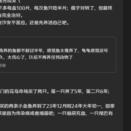
我分段发（
不多每盒100片，每次鱼只吃半片；瘤子好转了，但最终
有完全治好。
皮沙发不答应。还是先养活自己吧。
我养的鱼都不超过半年，感觉鱼太难养了，龟龟感觉还可
久，太伤心了，以后不再养任何动物了
回复
武门的花鸟市场买了两只。第一只养了5年，第二只6年；
钱买的两条小金鱼养到了23年12月和24年大年初一，回家
该是因为传染病或者细菌吧；一只脑袋充血，一只尾巴有