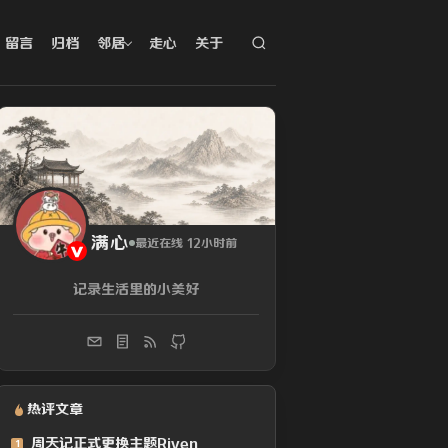
留言
归档
邻居
走心
关于
满心
最近在线 12小时前
记录生活里的小美好
热评文章
周天记正式更换主题Riven
1