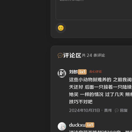
😊
评论区
共 24 条评论
刘郎
Lv1
走心评论
这些小动物挺难养的 之前我闺
天还好 后面一只接着一只陆续
她买 一样的情况 过了几天 照
技巧不对吧
2024年10月31日
贵州
回复
duckxu
Lv1