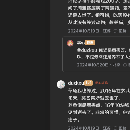
评论字符不能超过200字，那
问了淘宝客服买了两罐药，差
还是去世了。很可惜，吃药没
从此没有养过动物；想养猫，
2024年10月19日
江苏
回复
满心
博主
@duckxu
你还是厉害呀，
以，不过最终还是养不了太
2024年10月20日
北京
duckxu
Lv1
走心评论
草龟我也养过，2016年在玄
冬天，莫名其妙就去世了。
养鱼倒是厉害点，16年10块
见到逝去了。非常的可惜，应
瘤子。
2024年10月19日
江苏
回复