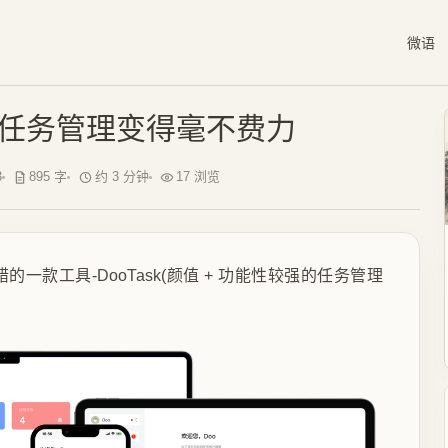
微语
k让任务管理变得毫不费力
3
895 字
约 3 分钟
17 浏览
一款工具-DooTask(颜值 + 功能性较强的任务管理