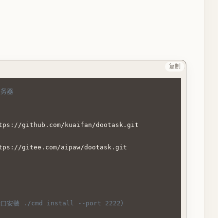
复制
Sh
服务器
tps://gitee.com/aipaw/dootask.git

 ./cmd install --port 2222）