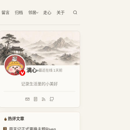
留言
归档
邻居
走心
关于
满心
最近在线 1天前
记录生活里的小美好
热评文章
周天记正式更换主题Riven
1