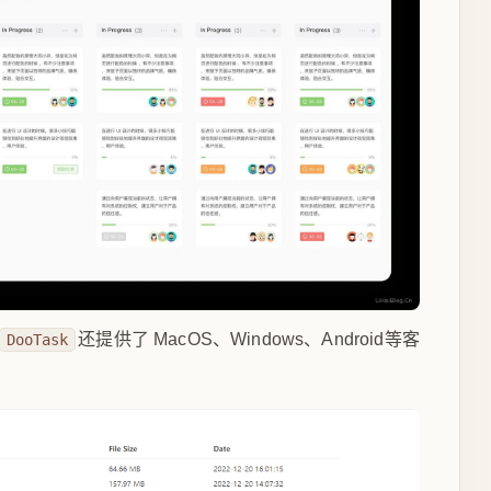
还提供了 MacOS、Windows、Android等客
DooTask