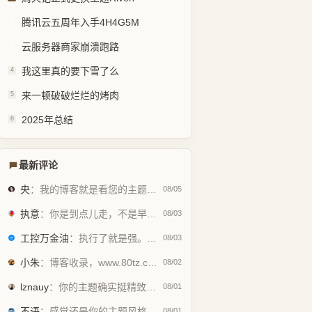
腾讯云五周年入手4H4G5M
2
云服务器商家崩溃跑路
3
我这里真的要下雪了么
4
来一顿破破烂烂的烤肉
5
2025年总结
6
最新评论
央
：我的博客就是看您的主题魔改的。现在好多人用你这个AI做的，就否定别人...
08/05
执意
：你是到点儿走，不是早走，怕啥
08/03
工控万金油
：执行了就是强。但这个质量问题不应该由物业或是房产公司来处理吗😂
08/03
小朱
：博客收录，www.80tz.cn😊
08/02
lznauy
：你的主题确实挺精致的，一看就是花很多时间打磨的，现在都是用AI写代码...
08/01
不语
：感觉还是你的主题风格好看
08/01