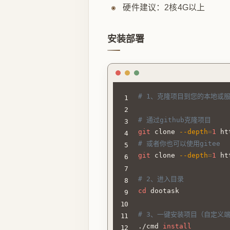
硬件建议：2核4G以上
安装部署
# 1、克隆项目到您的本地或
# 通过github克隆项目
git
 clone 
--depth
=
1
# 或者你也可以使用gitee
git
 clone 
--depth
=
1
 ht
# 2、进入目录
cd
 dootask

# 3、一键安装项目（自定义端口安装
./cmd 
install