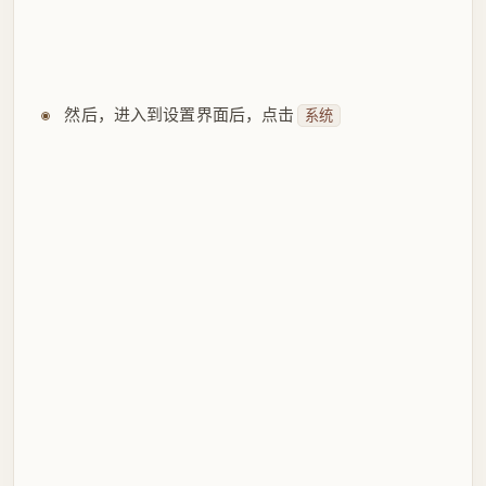
然后，进入到设置界面后，点击
系统
接着，选择
，将窗口种
和
的
电源和睡眠
屏幕
睡眠
时间调整为“从不”，然后就可以将自动休眠关闭了。