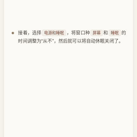
后来发现，及时设置了永不休眠，有些情况下，还是
会休眠，那是因为电脑启动了电源计划导致的，那我
们继续配置
紧接上一步，点击
其它电源设置
将一下
全部配置为
即可
四项
从不