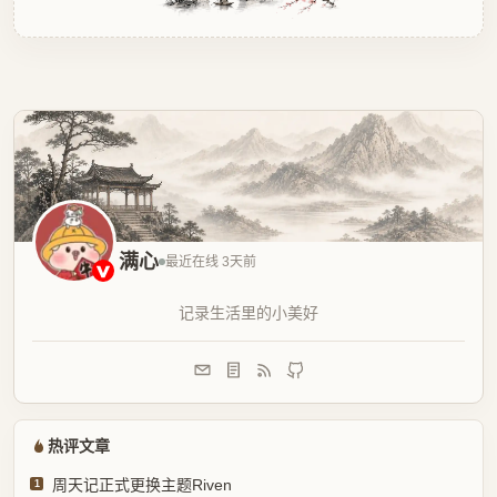
网站统计
文章总数：
346 篇
评论数目：
9132 条
标签总数：
44 个
浏览次数：
1.8w 次
建站天数：
11年194天
2015-02-01
建站时间：
2026-07-30
最后更新：
© 2026 周天记 · Theme
Riven
鄂ICP备2022011660号
江南烟雨里，笔墨见山河
订阅