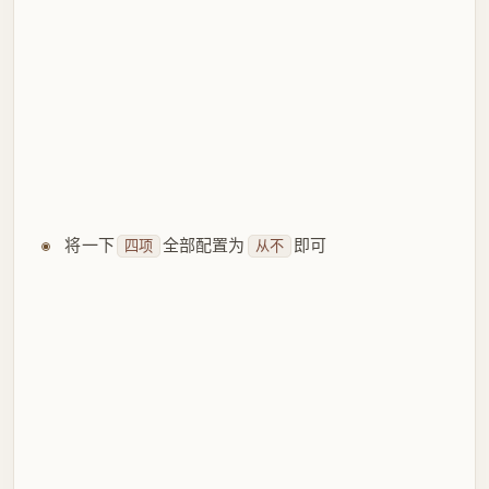
如果是笔记本的话，直接右键，打开
配置
电源选项
即可
可以下载一个
，可以实现投屏，或是APP远程
APP
连接电脑等，很方便
以上都配置完毕后，下班只需要关闭显示器即可
# 软件
# 办公
Docker容器文件存储位置转移
2022-11-14 18:02:00
JsonProperty注解详解及用法示例
2022-11-20 15:54:00