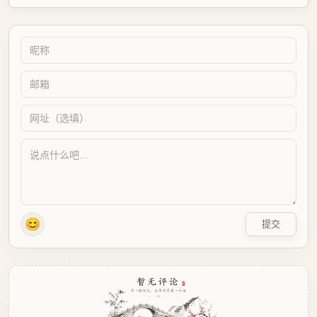
腾讯云五周年入手4H4G5M
2
云服务器商家崩溃跑路
3
我这里真的要下雪了么
4
来一顿破破烂烂的烤肉
5
2025年总结
6
最新评论
央
：我的博客就是看您的主题魔改的。现在好多人用你这个AI做的，就否定别人...
08/05
执意
：你是到点儿走，不是早走，怕啥
08/03
工控万金油
：执行了就是强。但这个质量问题不应该由物业或是房产公司来处理吗😂
08/03
小朱
：博客收录，www.80tz.cn😊
08/02
lznauy
：你的主题确实挺精致的，一看就是花很多时间打磨的，现在都是用AI写代码...
08/01
不语
：感觉还是你的主题风格好看
08/01