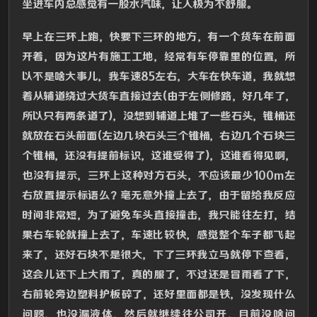
坐进车内总感觉有一股水汽味，让人极为不舒服。
早上在三环上跑，快要下三环的地方，有一个货车在前面
开着，因为这片有施工工地，经常有车停靠里的位置，所
以不是啥大事儿，我车速85左右，大车在快车道，我就想
着从辅道绕过大货车直接过去(由于左侧修路，好几年了，
所以只有两条道了)，没想到辅道上堆了一些石头，锥桶还
就放在石头前面(左边几块石头三个锥桶，右边几个石块三
个锥桶，还没有提前标识，这谁受得了)，这谁看得见啊，
也没有提示，三环上这种对方石头，不应该最少100m左
右放置提示标语么？毫无意外撞上去了，由于留给我反应
时间非常短，为了避免车头直接撞击，我只能往左打，结
果右车轮就撞上去了，车速比较快，感觉整个车子都飞起
来了，还好石块不是很大，下了三环我立马就停下查看，
这会儿还下上大雨了，真的服了，不过还是冒雨看了下，
右前轮旁边塑料护板碎了，还好里面都是铁，没发现什么
问题，也没漏液体，然后就继续往公司开，目前没啥问