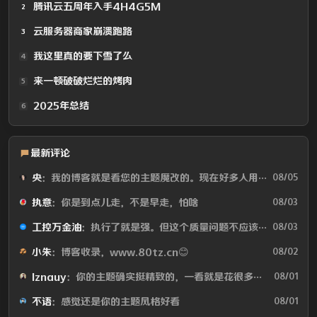
腾讯云五周年入手4H4G5M
2
云服务器商家崩溃跑路
3
我这里真的要下雪了么
4
来一顿破破烂烂的烤肉
5
2025年总结
6
最新评论
央
：我的博客就是看您的主题魔改的。现在好多人用你这个AI做的，就否定别人...
08/05
执意
：你是到点儿走，不是早走，怕啥
08/03
工控万金油
：执行了就是强。但这个质量问题不应该由物业或是房产公司来处理吗😂
08/03
小朱
：博客收录，www.80tz.cn😊
08/02
lznauy
：你的主题确实挺精致的，一看就是花很多时间打磨的，现在都是用AI写代码...
08/01
不语
：感觉还是你的主题风格好看
08/01