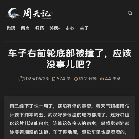
微语
留言
归档
邻居
走心
关于
车子右前轮底部被撞了，应该
没事儿吧？
2025/06/23
574 字
约 2 分钟
44 浏览
雨已经下了快一周了，还没有停的意思，看天气预报雨估
计要下到本周五，武汉好多低洼的地方都淹了，还好洪山
区这片儿没咋积水，连着这么多天的雨水，总感觉到处都
弥漫着潮湿的味道，车子停地库，感觉车里也是湿湿的，